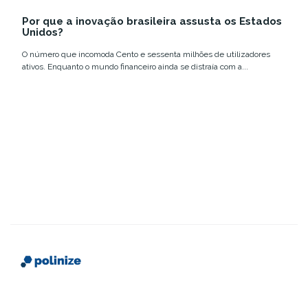
12 e 18 de março,...
Summit Rio com
tecnologia e
Por que a inovação brasileira assusta os Estados
números que
inovação no
Unidos?
confirmam a...
Brasil....
O número que incomoda Cento e sessenta milhões de utilizadores
ativos. Enquanto o mundo financeiro ainda se distraía com a...
Somos uma plataforma que conecta instituições de
ensino a futuros alunos, com conteúdo estratégico,