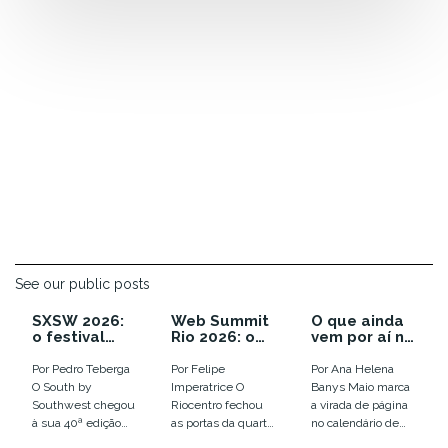
See our public posts
SXSW 2026:
Web Summit
O que ainda
o festival
Rio 2026: o
vem por aí no
que enterrou
ano em que a
calendário
as
euforia com
de inovação
Por Pedro Teberga
Por Felipe
Por Ana Helena
tendências e
IA virou
de 2026
O South by
Imperatrice O
Banys Maio marca
colocou o
disputa por
Southwest chegou
Riocentro fechou
a virada de página
humano em
infraestrutur
à sua 40ª edição
as portas da quarta
no calendário de
xeque
a
em Austin, entre
edição do Web
eventos de