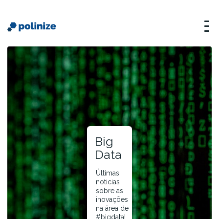
Big
Data
Últimas
noticias
sobre as
inovações
na área de
#bigdata!