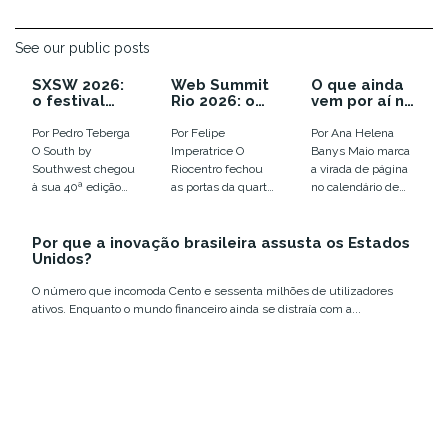
See our public posts
SXSW 2026:
Web Summit
O que ainda
o festival
Rio 2026: o
vem por aí no
que enterrou
ano em que a
calendário
as
euforia com
de inovação
Por Pedro Teberga
Por Felipe
Por Ana Helena
tendências e
IA virou
de 2026
O South by
Imperatrice O
Banys Maio marca
colocou o
disputa por
Southwest chegou
Riocentro fechou
a virada de página
humano em
infraestrutur
à sua 40ª edição
as portas da quarta
no calendário de
xeque
a
em Austin, entre
edição do Web
eventos de
12 e 18 de março,...
Summit Rio com
tecnologia e
Por que a inovação brasileira assusta os Estados
números que
inovação no
Unidos?
confirmam a...
Brasil....
O número que incomoda Cento e sessenta milhões de utilizadores
ativos. Enquanto o mundo financeiro ainda se distraía com a...