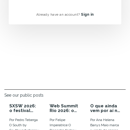
Already have an account?
Sign in
See our public posts
SXSW 2026:
Web Summit
O que ainda
o festival
Rio 2026: o
vem por aí no
que enterrou
ano em que a
calendário
as
euforia com
de inovação
Por Pedro Teberga
Por Felipe
Por Ana Helena
tendências e
IA virou
de 2026
O South by
Imperatrice O
Banys Maio marca
colocou o
disputa por