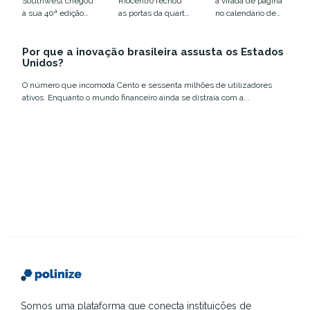
Southwest chegou
Riocentro fechou
a virada de página
humano em
infraestrutur
à sua 40ª edição
as portas da quarta
no calendário de
xeque
a
em Austin, entre
edição do Web
eventos de
12 e 18 de março,...
Summit Rio com
tecnologia e
Por que a inovação brasileira assusta os Estados
números que
inovação no
Unidos?
confirmam a...
Brasil....
O número que incomoda Cento e sessenta milhões de utilizadores
ativos. Enquanto o mundo financeiro ainda se distraía com a...
Somos uma plataforma que conecta instituições de