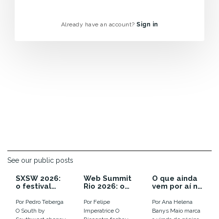
Already have an account?
Sign in
See our public posts
SXSW 2026:
Web Summit
O que ainda
o festival
Rio 2026: o
vem por aí no
que enterrou
ano em que a
calendário
as
euforia com
de inovação
Por Pedro Teberga
Por Felipe
Por Ana Helena
tendências e
IA virou
de 2026
O South by
Imperatrice O
Banys Maio marca
colocou o
disputa por