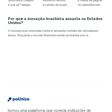
Southwest chegou
Riocentro fechou
a virada de página
humano em
infraestrutur
à sua 40ª edição
as portas da quarta
no calendário de
xeque
a
em Austin, entre
edição do Web
eventos de
12 e 18 de março,...
Summit Rio com
tecnologia e
Por que a inovação brasileira assusta os Estados
números que
inovação no
Unidos?
confirmam a...
Brasil....
O número que incomoda Cento e sessenta milhões de utilizadores
ativos. Enquanto o mundo financeiro ainda se distraía com a...
Somos uma plataforma que conecta instituições de