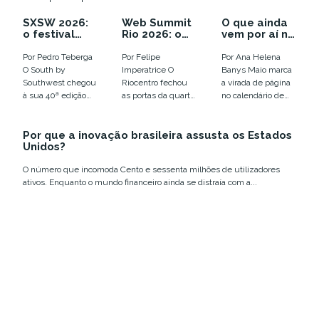
SXSW 2026:
Web Summit
O que ainda
o festival
Rio 2026: o
vem por aí no
que enterrou
ano em que a
calendário
as
euforia com
de inovação
Por Pedro Teberga
Por Felipe
Por Ana Helena
tendências e
IA virou
de 2026
O South by
Imperatrice O
Banys Maio marca
colocou o
disputa por
Southwest chegou
Riocentro fechou
a virada de página
humano em
infraestrutur
à sua 40ª edição
as portas da quarta
no calendário de
xeque
a
em Austin, entre
edição do Web
eventos de
12 e 18 de março,...
Summit Rio com
tecnologia e
Por que a inovação brasileira assusta os Estados
números que
inovação no
Unidos?
confirmam a...
Brasil....
O número que incomoda Cento e sessenta milhões de utilizadores
ativos. Enquanto o mundo financeiro ainda se distraía com a...