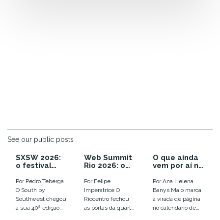
See our public posts
SXSW 2026:
Web Summit
O que ainda
o festival
Rio 2026: o
vem por aí no
que enterrou
ano em que a
calendário
as
euforia com
de inovação
Por Pedro Teberga
Por Felipe
Por Ana Helena
tendências e
IA virou
de 2026
O South by
Imperatrice O
Banys Maio marca
colocou o
disputa por
Southwest chegou
Riocentro fechou
a virada de página
humano em
infraestrutur
à sua 40ª edição
as portas da quarta
no calendário de
xeque
a
em Austin, entre
edição do Web
eventos de