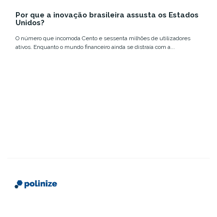
12 e 18 de março,...
Summit Rio com
tecnologia e
Por que a inovação brasileira assusta os Estados
números que
inovação no
Unidos?
confirmam a...
Brasil....
O número que incomoda Cento e sessenta milhões de utilizadores
ativos. Enquanto o mundo financeiro ainda se distraía com a...
Somos uma plataforma que conecta instituições de
ensino a futuros alunos, com conteúdo estratégico,