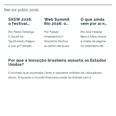
See our public posts
SXSW 2026:
Web Summit
O que ainda
o festival
Rio 2026: o
vem por aí no
que enterrou
ano em que a
calendário
as
euforia com
de inovação
Por Pedro Teberga
Por Felipe
Por Ana Helena
tendências e
IA virou
de 2026
O South by
Imperatrice O
Banys Maio marca
colocou o
disputa por
Southwest chegou
Riocentro fechou
a virada de página
humano em
infraestrutur
à sua 40ª edição
as portas da quarta
no calendário de
xeque
a
em Austin, entre
edição do Web
eventos de
12 e 18 de março,...
Summit Rio com
tecnologia e
Por que a inovação brasileira assusta os Estados
números que
inovação no
Unidos?
confirmam a...
Brasil....
O número que incomoda Cento e sessenta milhões de utilizadores
ativos. Enquanto o mundo financeiro ainda se distraía com a...