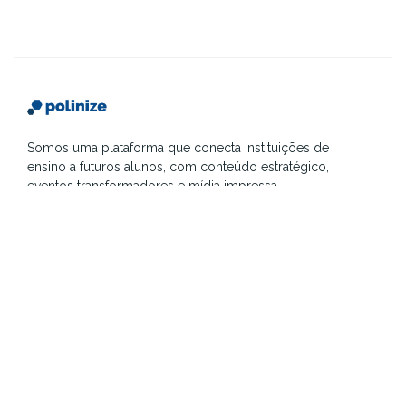
Somos uma plataforma que conecta instituições de
ensino a futuros alunos, com conteúdo estratégico,
eventos transformadores e mídia impressa
segmentada.
Sobre
Contato
F.A.Q