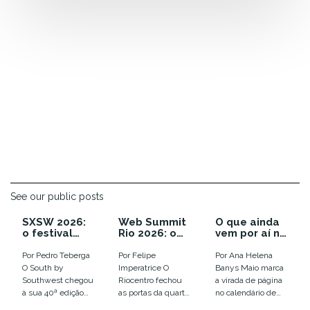
See our public posts
SXSW 2026:
Web Summit
O que ainda
o festival
Rio 2026: o
vem por aí no
que enterrou
ano em que a
calendário
as
euforia com
de inovação
Por Pedro Teberga
Por Felipe
Por Ana Helena
tendências e
IA virou
de 2026
O South by
Imperatrice O
Banys Maio marca
colocou o
disputa por
Southwest chegou
Riocentro fechou
a virada de página
humano em
infraestrutur
à sua 40ª edição
as portas da quarta
no calendário de
xeque
a
em Austin, entre
edição do Web
eventos de