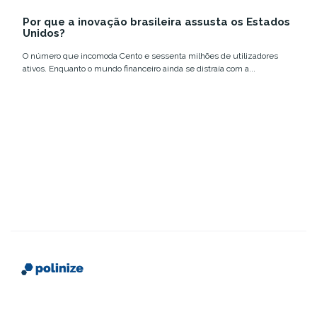
12 e 18 de março,...
Summit Rio com
tecnologia e
Por que a inovação brasileira assusta os Estados
números que
inovação no
Unidos?
confirmam a...
Brasil....
O número que incomoda Cento e sessenta milhões de utilizadores
ativos. Enquanto o mundo financeiro ainda se distraía com a...
Somos uma plataforma que conecta instituições de
ensino a futuros alunos, com conteúdo estratégico,