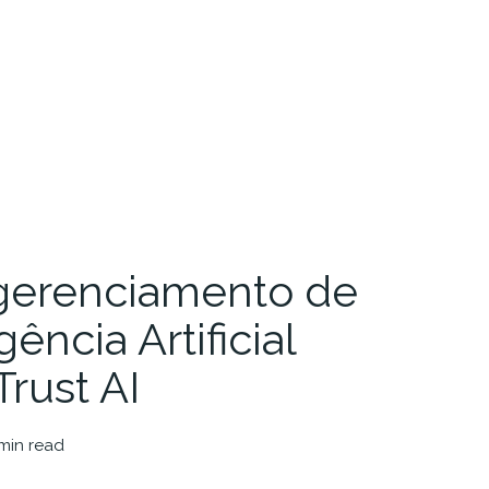
gerenciamento de
gência Artificial
rust AI
 min read