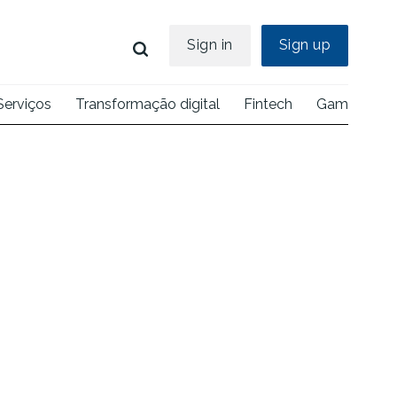
Sign in
Sign up
Serviços
Transformação digital
Fintech
Games
E