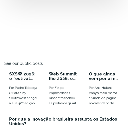
See our public posts
SXSW 2026:
Web Summit
O que ainda
o festival
Rio 2026: o
vem por aí no
que enterrou
ano em que a
calendário
as
euforia com
de inovação
Por Pedro Teberga
Por Felipe
Por Ana Helena
tendências e
IA virou
de 2026
O South by
Imperatrice O
Banys Maio marca
colocou o
disputa por
Southwest chegou
Riocentro fechou
a virada de página
humano em
infraestrutur
à sua 40ª edição
as portas da quarta
no calendário de
xeque
a
em Austin, entre
edição do Web
eventos de
12 e 18 de março,...
Summit Rio com
tecnologia e
Por que a inovação brasileira assusta os Estados
números que
inovação no
Unidos?
confirmam a...
Brasil....