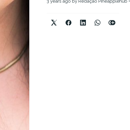
3 years ago
by
Redação Pineapplehub
•