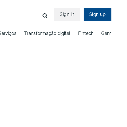
Sign in
Sign up
Serviços
Transformação digital
Fintech
Games
E