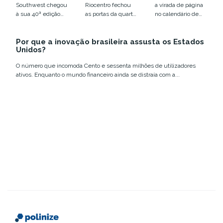
colocou o
disputa por
Southwest chegou
Riocentro fechou
a virada de página
humano em
infraestrutur
à sua 40ª edição
as portas da quarta
no calendário de
xeque
a
em Austin, entre
edição do Web
eventos de
12 e 18 de março,...
Summit Rio com
tecnologia e
Por que a inovação brasileira assusta os Estados
números que
inovação no
Unidos?
confirmam a...
Brasil....
O número que incomoda Cento e sessenta milhões de utilizadores
ativos. Enquanto o mundo financeiro ainda se distraía com a...