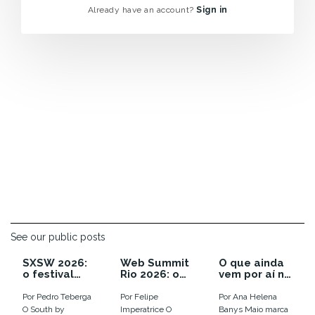
Already have an account?
Sign in
See our public posts
SXSW 2026:
Web Summit
O que ainda
o festival
Rio 2026: o
vem por aí no
que enterrou
ano em que a
calendário
as
euforia com
de inovação
Por Pedro Teberga
Por Felipe
Por Ana Helena
tendências e
IA virou
de 2026
O South by
Imperatrice O
Banys Maio marca