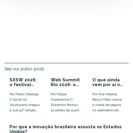
See our public posts
SXSW 2026:
Web Summit
O que ainda
o festival
Rio 2026: o
vem por aí no
que enterrou
ano em que a
calendário
as
euforia com
de inovação
Por Pedro Teberga
Por Felipe
Por Ana Helena
tendências e
IA virou
de 2026
O South by
Imperatrice O
Banys Maio marca
colocou o
disputa por
Southwest chegou
Riocentro fechou
a virada de página
humano em
infraestrutur
à sua 40ª edição
as portas da quarta
no calendário de
xeque
a
em Austin, entre
edição do Web
eventos de
12 e 18 de março,...
Summit Rio com
tecnologia e
Por que a inovação brasileira assusta os Estados
números que
inovação no
Unidos?
confirmam a...
Brasil....