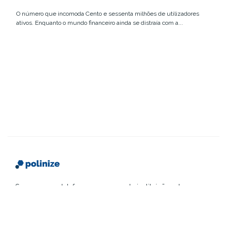
O número que incomoda Cento e sessenta milhões de utilizadores
ativos. Enquanto o mundo financeiro ainda se distraía com a...
Somos uma plataforma que conecta instituições de
ensino a futuros alunos, com conteúdo estratégico,
eventos transformadores e mídia impressa
segmentada.