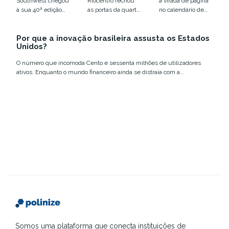
Southwest chegou
Riocentro fechou
a virada de página
humano em
infraestrutur
à sua 40ª edição
as portas da quarta
no calendário de
xeque
a
em Austin, entre
edição do Web
eventos de
12 e 18 de março,...
Summit Rio com
tecnologia e
Por que a inovação brasileira assusta os Estados
números que
inovação no
Unidos?
confirmam a...
Brasil....
O número que incomoda Cento e sessenta milhões de utilizadores
ativos. Enquanto o mundo financeiro ainda se distraía com a...
Somos uma plataforma que conecta instituições de