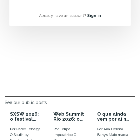
Already have an account?
Sign in
See our public posts
SXSW 2026:
Web Summit
O que ainda
o festival
Rio 2026: o
vem por aí no
que enterrou
ano em que a
calendário
as
euforia com
de inovação
Por Pedro Teberga
Por Felipe
Por Ana Helena
tendências e
IA virou
de 2026
O South by
Imperatrice O
Banys Maio marca
colocou o
disputa por