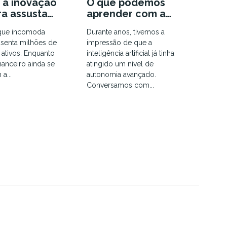
 a inovação
O que podemos
ra assusta
aprender com a
dos Unidos?
Manus AI
que incomoda
Durante anos, tivemos a
ssenta milhões de
impressão de que a
s ativos. Enquanto
inteligência artificial já tinha
anceiro ainda se
atingido um nível de
 a...
autonomia avançado.
Conversamos com...