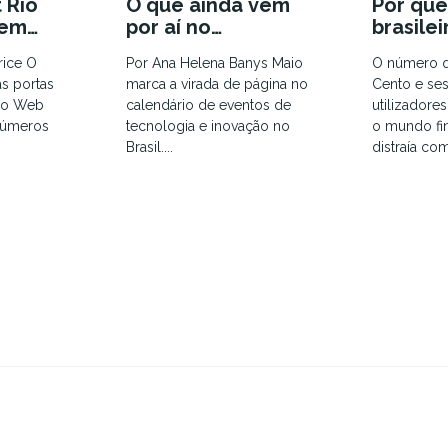
 Rio
O que ainda vem
Por que
 em
por aí no
brasilei
ia com
calendário de
os Esta
rice O
Por Ana Helena Banys Maio
O número 
puta por
inovação de 2026
s portas
marca a virada de página no
Cento e se
ra
 do Web
calendário de eventos de
utilizadore
números
tecnologia e inovação no
o mundo fin
Brasil....
distraía com