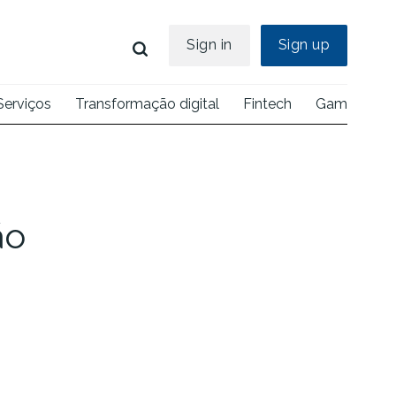
Sign in
Sign up
Serviços
Transformação digital
Fintech
Games
E
ão