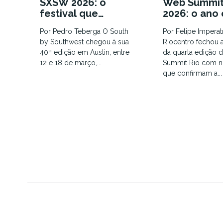
SXSW 2026: o
Web Summit
festival que
2026: o ano
enterrou as
que a eufor
Por Pedro Teberga O South
Por Felipe Imperat
tendências e
IA virou dis
by Southwest chegou à sua
Riocentro fechou a
colocou o humano
infraestrutu
40ª edição em Austin, entre
da quarta edição
em xeque
12 e 18 de março,...
Summit Rio com 
que confirmam a...
Sobre
Contato