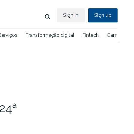
Sign in
Sign up
Serviços
Transformação digital
Fintech
Games
E
e
24ª