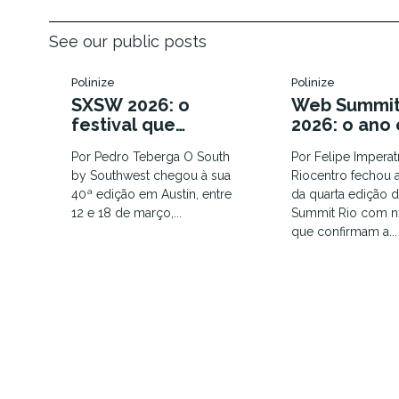
See our public posts
Polinize
Polinize
SXSW 2026: o
Web Summit
festival que
2026: o ano
enterrou as
que a eufor
Por Pedro Teberga O South
Por Felipe Imperat
tendências e
IA virou dis
by Southwest chegou à sua
Riocentro fechou a
colocou o humano
infraestrutu
40ª edição em Austin, entre
da quarta edição
em xeque
12 e 18 de março,...
Summit Rio com 
que confirmam a...