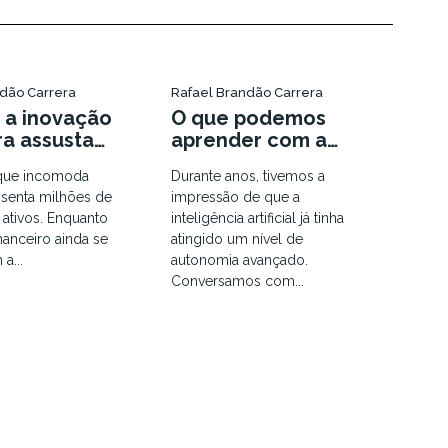
ndão Carrera
Rafael Brandão Carrera
 a inovação
O que podemos
ra assusta
aprender com a
dos Unidos?
Manus AI
que incomoda
Durante anos, tivemos a
ssenta milhões de
impressão de que a
s ativos. Enquanto
inteligência artificial já tinha
anceiro ainda se
atingido um nível de
 a...
autonomia avançado.
Conversamos com...