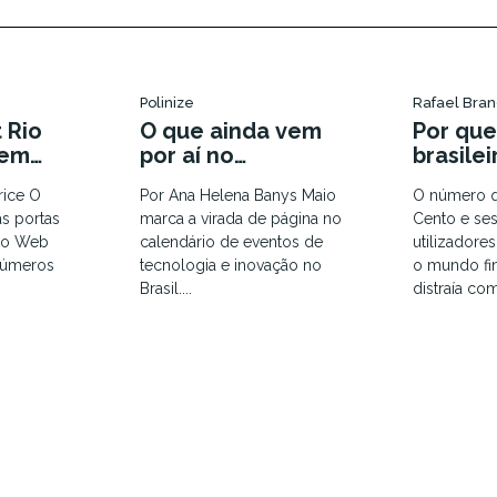
Polinize
Rafael Bra
 Rio
O que ainda vem
Por que
 em
por aí no
brasilei
ia com
calendário de
os Esta
rice O
Por Ana Helena Banys Maio
O número 
puta por
inovação de 2026
s portas
marca a virada de página no
Cento e se
ra
 do Web
calendário de eventos de
utilizadore
números
tecnologia e inovação no
o mundo fin
Brasil....
distraía com