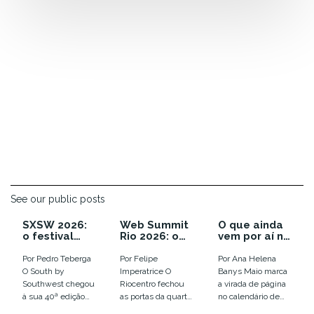
See our public posts
SXSW 2026:
Web Summit
O que ainda
o festival
Rio 2026: o
vem por aí no
que enterrou
ano em que a
calendário
as
euforia com
de inovação
Por Pedro Teberga
Por Felipe
Por Ana Helena
tendências e
IA virou
de 2026
O South by
Imperatrice O
Banys Maio marca
colocou o
disputa por
Southwest chegou
Riocentro fechou
a virada de página
humano em
infraestrutur
à sua 40ª edição
as portas da quarta
no calendário de
xeque
a
em Austin, entre
edição do Web
eventos de