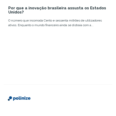
12 e 18 de março,...
Summit Rio com
tecnologia e
Por que a inovação brasileira assusta os Estados
números que
inovação no
Unidos?
confirmam a...
Brasil....
O número que incomoda Cento e sessenta milhões de utilizadores
ativos. Enquanto o mundo financeiro ainda se distraía com a...
Somos uma plataforma que conecta instituições de
ensino a futuros alunos, com conteúdo estratégico,