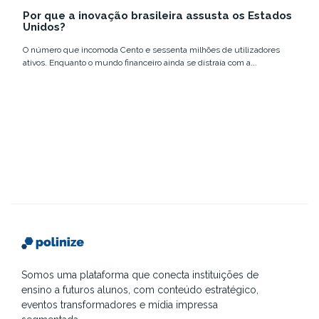
12 e 18 de março,...
Summit Rio com
tecnologia e
Por que a inovação brasileira assusta os Estados
números que
inovação no
Unidos?
confirmam a...
Brasil....
O número que incomoda Cento e sessenta milhões de utilizadores
ativos. Enquanto o mundo financeiro ainda se distraía com a...
Somos uma plataforma que conecta instituições de
ensino a futuros alunos, com conteúdo estratégico,
eventos transformadores e mídia impressa