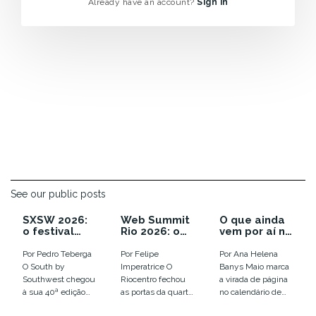
Already have an account?
Sign in
See our public posts
SXSW 2026:
Web Summit
O que ainda
o festival
Rio 2026: o
vem por aí no
que enterrou
ano em que a
calendário
as
euforia com
de inovação
Por Pedro Teberga
Por Felipe
Por Ana Helena
tendências e
IA virou
de 2026
O South by
Imperatrice O
Banys Maio marca
colocou o
disputa por
Southwest chegou
Riocentro fechou
a virada de página
humano em
infraestrutur
à sua 40ª edição
as portas da quarta
no calendário de
xeque
a
em Austin, entre
edição do Web
eventos de