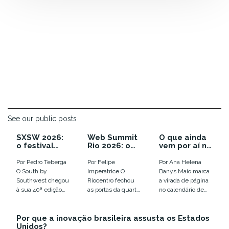
See our public posts
SXSW 2026:
Web Summit
O que ainda
o festival
Rio 2026: o
vem por aí no
que enterrou
ano em que a
calendário
as
euforia com
de inovação
Por Pedro Teberga
Por Felipe
Por Ana Helena
tendências e
IA virou
de 2026
O South by
Imperatrice O
Banys Maio marca
colocou o
disputa por
Southwest chegou
Riocentro fechou
a virada de página
humano em
infraestrutur
à sua 40ª edição
as portas da quarta
no calendário de
xeque
a
em Austin, entre
edição do Web
eventos de
12 e 18 de março,...
Summit Rio com
tecnologia e
Por que a inovação brasileira assusta os Estados
números que
inovação no
Unidos?
confirmam a...
Brasil....