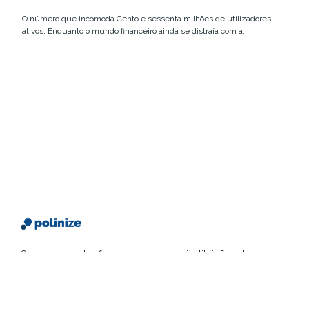
O número que incomoda Cento e sessenta milhões de utilizadores
ativos. Enquanto o mundo financeiro ainda se distraía com a...
Somos uma plataforma que conecta instituições de
ensino a futuros alunos, com conteúdo estratégico,
eventos transformadores e mídia impressa
segmentada.