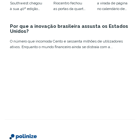
colocou o
disputa por
Southwest chegou
Riocentro fechou
a virada de página
humano em
infraestrutur
à sua 40ª edição
as portas da quarta
no calendário de
xeque
a
em Austin, entre
edição do Web
eventos de
12 e 18 de março,...
Summit Rio com
tecnologia e
Por que a inovação brasileira assusta os Estados
números que
inovação no
Unidos?
confirmam a...
Brasil....
O número que incomoda Cento e sessenta milhões de utilizadores
ativos. Enquanto o mundo financeiro ainda se distraía com a...