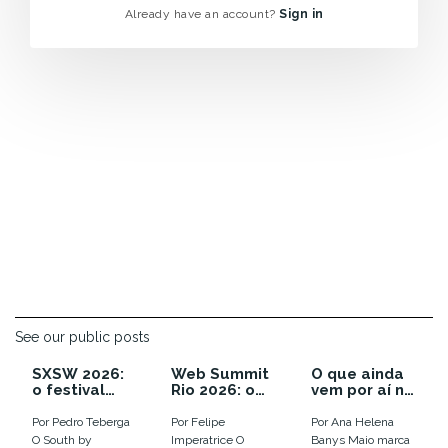
Already have an account?
Sign in
See our public posts
SXSW 2026:
Web Summit
O que ainda
o festival
Rio 2026: o
vem por aí no
que enterrou
ano em que a
calendário
as
euforia com
de inovação
Por Pedro Teberga
Por Felipe
Por Ana Helena
tendências e
IA virou
de 2026
O South by
Imperatrice O
Banys Maio marca