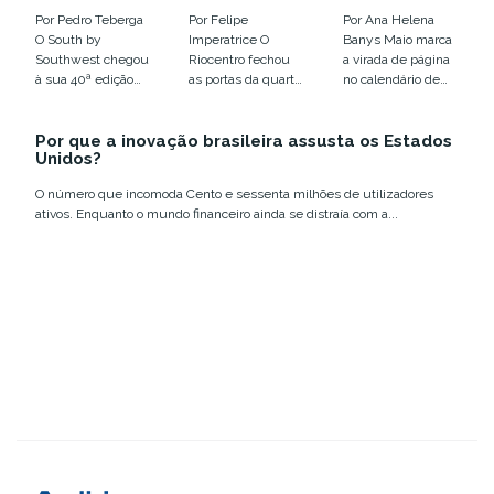
que enterrou
ano em que a
calendário
as
euforia com
de inovação
Por Pedro Teberga
Por Felipe
Por Ana Helena
tendências e
IA virou
de 2026
O South by
Imperatrice O
Banys Maio marca
colocou o
disputa por
Southwest chegou
Riocentro fechou
a virada de página
humano em
infraestrutur
à sua 40ª edição
as portas da quarta
no calendário de
xeque
a
em Austin, entre
edição do Web
eventos de
12 e 18 de março,...
Summit Rio com
tecnologia e
Por que a inovação brasileira assusta os Estados
números que
inovação no
Unidos?
confirmam a...
Brasil....
O número que incomoda Cento e sessenta milhões de utilizadores
ativos. Enquanto o mundo financeiro ainda se distraía com a...