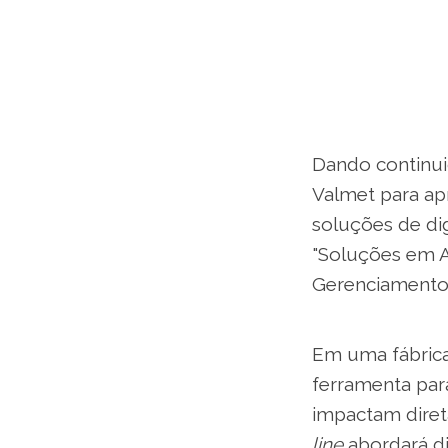
Dando continui
Valmet para ap
soluções de dig
"Soluções em Au
Gerenciamento 
Em uma fábrica 
ferramenta par
impactam diret
line
abordará d