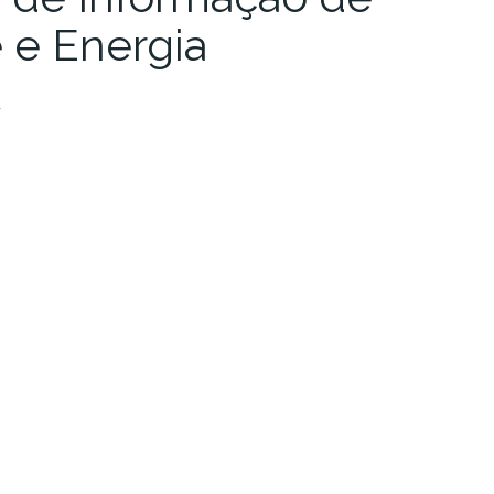
 e Energia
d