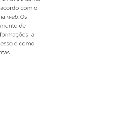
e acordo com o
rma
web
. Os
iamento de
nformações, a
ocesso e como
tas.
 interessados. A
ovembro com
edição, uma
mação e as
 um novo