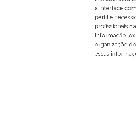
a interface co
perfil e necess
profissionais 
Informação, exp
organização do
essas informaç
O evento começa
empresa finlan
duas horas de 
área específic
aplicações em 
patamar.