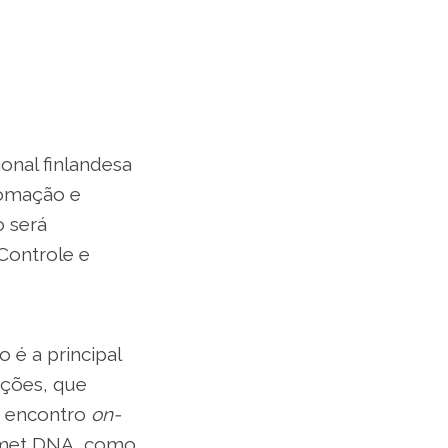
onal finlandesa
tomação e
o será
 Controle e
 é a principal
ações, que
o encontro
on-
lmet DNA, como