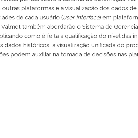
m outras plataformas e a visualização dos dados d
idades de cada usuário (
user interface
) em platafo
da Valmet também abordarão o Sistema de Gerenc
licando como é feita a qualificação do nível das i
s dados históricos, a visualização unificada do pr
ões podem auxiliar na tomada de decisões nas plan
 às 9h, é gratuito, ao vivo e aberto para todos os
desa ainda promoverá mais três encontros até n
duração e espaço para esclarecimentos. Em cada 
a é abordada, com explanações sobre como a auto
internet industrial podem elevar a performance a