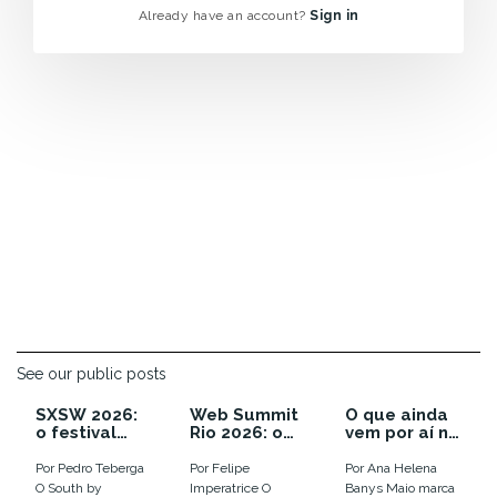
Already have an account?
Sign in
See our public posts
SXSW 2026:
Web Summit
O que ainda
o festival
Rio 2026: o
vem por aí no
que enterrou
ano em que a
calendário
as
euforia com
de inovação
Por Pedro Teberga
Por Felipe
Por Ana Helena
tendências e
IA virou
de 2026
O South by
Imperatrice O
Banys Maio marca