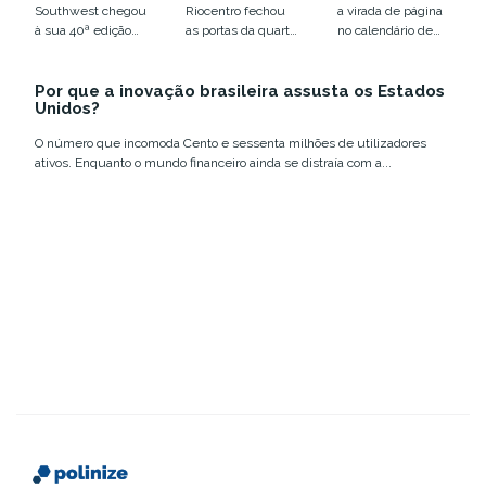
colocou o
disputa por
Southwest chegou
Riocentro fechou
a virada de página
humano em
infraestrutur
à sua 40ª edição
as portas da quarta
no calendário de
xeque
a
em Austin, entre
edição do Web
eventos de
12 e 18 de março,...
Summit Rio com
tecnologia e
Por que a inovação brasileira assusta os Estados
números que
inovação no
Unidos?
confirmam a...
Brasil....
O número que incomoda Cento e sessenta milhões de utilizadores
ativos. Enquanto o mundo financeiro ainda se distraía com a...