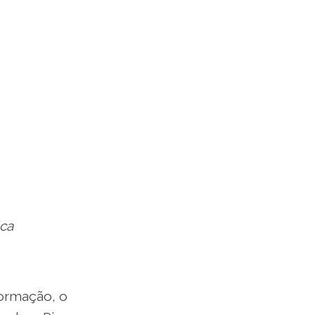
ica
formação, o