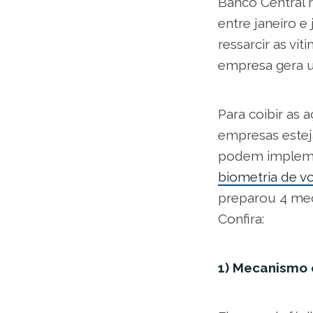
Banco Central r
entre janeiro 
ressarcir as ví
empresa gera u
Para coibir as 
empresas estej
podem implemen
biometria de v
preparou 4 me
Confira:
1) Mecanismo 