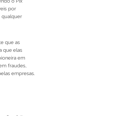
endo o Pix
eis por
m qualquer
te que as
a que elas
pioneira em
 em fraudes,
elas empresas.