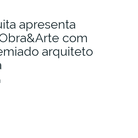
ita apresenta
al Obra&Arte com
emiado arquiteto
a
d