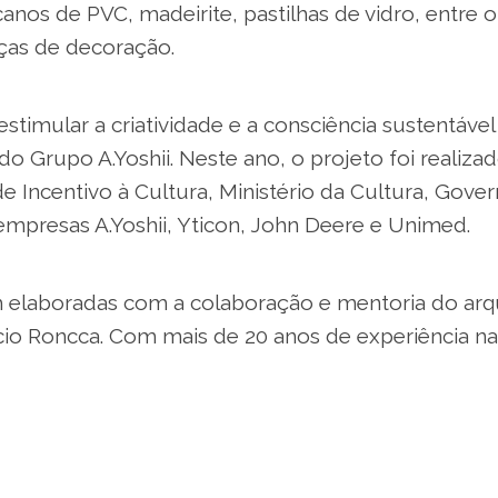
anos de PVC, madeirite, pastilhas de vidro, entre 
eças de decoração.
a estimular a criatividade e a consciência sustentável
o Grupo A.Yoshii. Neste ano, o projeto foi realiz
de Incentivo à Cultura, Ministério da Cultura, Gove
empresas A.Yoshii, Yticon, John Deere e Unimed.
 elaboradas com a colaboração e mentoria do arq
ício Roncca. Com mais de 20 anos de experiência na
uitetura, interiores e design de mobiliário, Roncca
stadual de Londrina e acumula prêmios como o Ou
019), Prata no A´design Award (2018), Prêmio Salão D
 Casa Brasileira (2017).