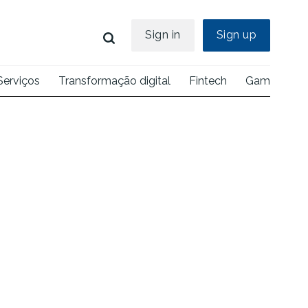
Sign in
Sign up
Serviços
Transformação digital
Fintech
Games
E