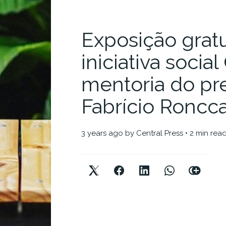
Exposição gratu
iniciativa soci
mentoria do pr
Fabrício Roncc
3 years ago
by
Central Press
• 2 min rea