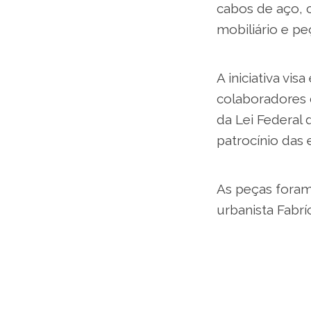
cabos de aço, c
mobiliário e p
A iniciativa vis
colaboradores d
da Lei Federal 
patrocínio das 
As peças foram
urbanista Fabr
projetos de arq
Universidade E
Award Italia (2
Prêmio Museu da