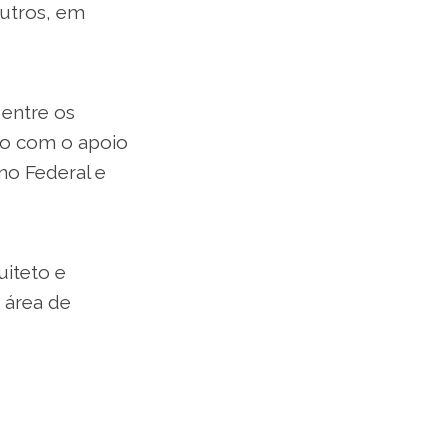
outros, em
 entre os
ado com o apoio
rno Federal e
uiteto e
 área de
 é formado pela
ro no A´design
esign (2018) e