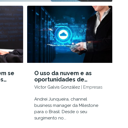
em se
O uso da nuvem e as
es
oportunidades de
economias e
Víctor Galvis González
| Empresas
fator?
flexibilidade para
organizações em seus
Andrei Junqueira, channel
sistemas de
business manager da Milestone
videovigilância
para o Brasil. Desde o seu
surgimento no...