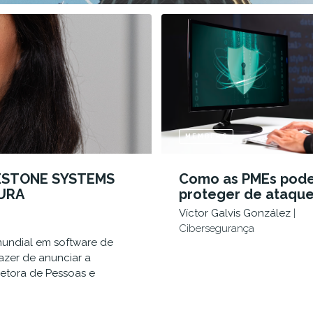
MEMBERS
LESTONE SYSTEMS
Como as PMEs pod
URA
proteger de ataqu
cibernéticos com
Víctor Galvis González
|
autenticação multi
Cibersegurança
mundial em software de
azer de anunciar a
etora de Pessoas e