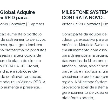
 Global Adquire
MILESTONE SYSTE
ex RFID para
CONTRATA NOVO
dir Portfólio de
DIRETOR DE VENDA
Galvis González
| Empresas
Víctor Galvis González
| E
etas RFID Passivas
PARA AMÉRICA LAT
lto Desempenho
ição aumenta o portfólio
Como parte da equipe de
ônico
 de rastreamento de ativos
liderança executiva para a
resa, que agora também
Américas, Mauricio Swain a
uma plataforma de produtos
em alinhamento com essa 
seada na tecnologia de
para dimensionar a organ
m de placa de circuito
das vendas da Milestone n
o (PCBA). A HID Global,
América Latina, apoiar nos
undial em soluções de
parceiros e impulsionar um
ade confiáveis, anunciou
crescimento acelerado em
 adquiriu a Vizinex RFID. A
região. A Milestone System
ão aumenta a presença...
provedora líder de sistema
gerenciamento de vídeo 
plataforma aberta,...