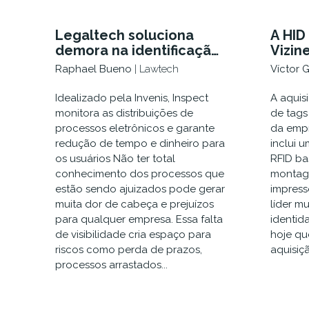
Legaltech soluciona
A HID
demora na identificação
Vizin
de processos com
Expan
Raphael Bueno
| Lawtech
Víctor 
ferramenta de
Etiqu
monitoramento
de A
Idealizado pela Invenis, Inspect
A aquis
eletr
monitora as distribuições de
de tags
processos eletrônicos e garante
da emp
redução de tempo e dinheiro para
inclui 
os usuários Não ter total
RFID ba
conhecimento dos processos que
montage
estão sendo ajuizados pode gerar
impress
muita dor de cabeça e prejuízos
líder m
para qualquer empresa. Essa falta
identid
de visibilidade cria espaço para
hoje que
riscos como perda de prazos,
aquisiç
processos arrastados...