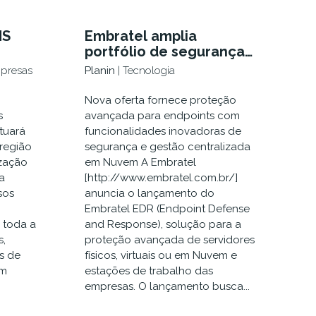
MS
Embratel amplia
portfólio de segurança
S
com nova solução de
mpresas
Planin
| Tecnologia
INA
defesa e resposta para
endpoints
Nova oferta fornece proteção
s
avançada para endpoints com
tuará
funcionalidades inovadoras de
região
segurança e gestão centralizada
ização
em Nuvem A Embratel
a
[http://www.embratel.com.br/]
sos
anuncia o lançamento do
Embratel EDR (Endpoint Defense
 toda a
and Response), solução para a
s,
proteção avançada de servidores
s de
físicos, virtuais ou em Nuvem e
em
estações de trabalho das
empresas. O lançamento busca...