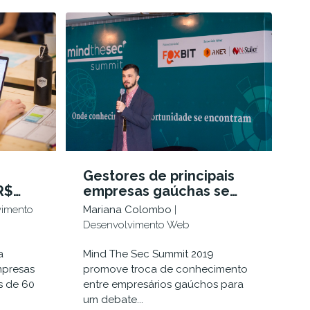
Gestores de principais
R$
empresas gaúchas se
de
reúnem em Porto Alegre
vimento
Mariana Colombo
|
para discutir segurança
Desenvolvimento Web
digital
a
Mind The Sec Summit 2019
mpresas
promove troca de conhecimento
s de 60
entre empresários gaúchos para
um debate...