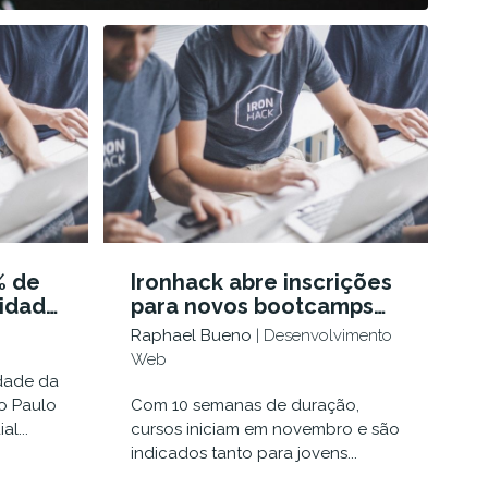
% de
Ironhack abre inscrições
lidade
para novos bootcamps
ano de
de Desenvolvimento
Raphael Bueno
| Desenvolvimento
Web e UX/UI Design
Web
idade da
o Paulo
Com 10 semanas de duração,
l...
cursos iniciam em novembro e são
indicados tanto para jovens...