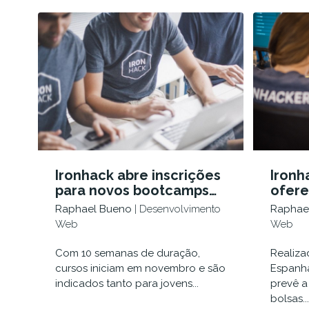
Ironhack abre inscrições
Ironh
para novos bootcamps
ofere
de Desenvolvimento
250 m
Raphael Bueno
| Desenvolvimento
Raphae
Web e UX/UI Design
estu
Web
Web
Com 10 semanas de duração,
Realiza
cursos iniciam em novembro e são
Espanha
indicados tanto para jovens...
prevê a
bolsas...