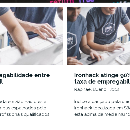
egabilidade entre
Ironhack atinge 90
l
taxa de empregabi
entre alunos em 1 
Raphael Bueno
| Jobs
operação no Brasil
zada em São Paulo está
Índice alcançado pela un
ampus espalhados pelo
Ironhack localizada em Sã
fissionais qualificados
está acima da média mundia