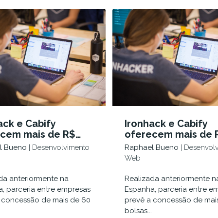
ack e Cabify
Ironhack e Cabify
cem mais de R$
oferecem mais de 
il em bolsas de
250 mil em bolsas 
l Bueno
| Desenvolvimento
Raphael Bueno
| Desenvol
dos
estudos
Web
da anteriormente na
Realizada anteriormente n
, parceria entre empresas
Espanha, parceria entre e
 concessão de mais de 60
prevê a concessão de mai
bolsas...