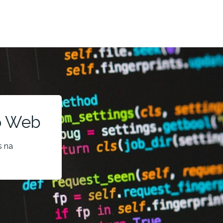
o Web
s na