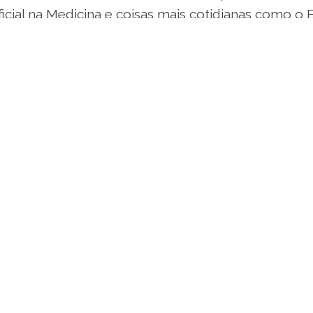
tificial na Medicina e coisas mais cotidianas como 
ance de participar deste encontro que promete en
 saúde integrativa e suas aplicações no cuidado 
sio Internacional de Saúde Integrativa
inque, presidente do SISI
as 7:30 ás 18:35
às 17:40
29
siosaudeintegrativa.com.br/
instagram.com/simposiosaudeintegrativa/
 de Convenções Rebouças - São Paulo