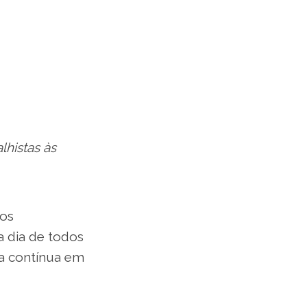
histas às
 os
a dia de todos
a contínua em