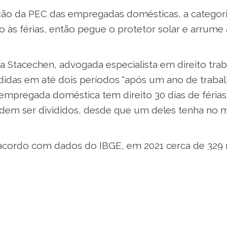
ão da PEC das empregadas domésticas, a categor
to às férias, então pegue o protetor solar e arrume 
 Stacechen, advogada especialista em direito traba
didas em até dois períodos “após um ano de trabalh
empregada doméstica tem direito 30 dias de féria
dem ser divididos, desde que um deles tenha no mí
acordo com dados do IBGE, em 2021 cerca de 329 
se encaixavam nessa categoria, o estado é o 5º m
es domésticos, mas três em cada quatro trabalhado
arteira assinada.
Juliana, outras conquistas beneficiam a categoria,