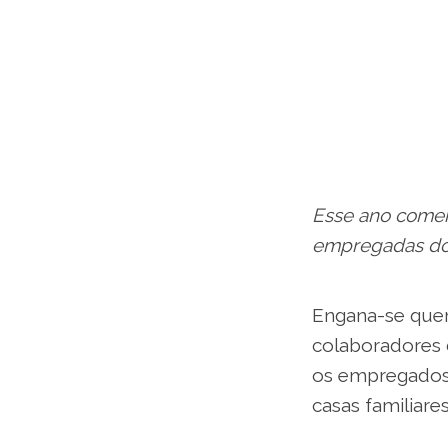
Esse ano comem
empregadas domé
Engana-se quem
colaboradores 
os empregados,
casas familiar