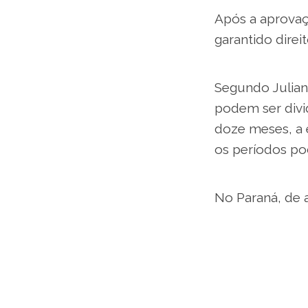
Após a aprovaç
garantido direi
Segundo Juliana
podem ser divi
doze meses, a 
os períodos po
No Paraná, de 
trabalhadores 
de trabalhador
trabalham sem c
De acordo com 