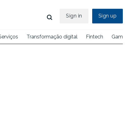
Sign in
Sign up
Serviços
Transformação digital
Fintech
Games
E