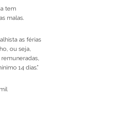
ia tem
as malas.
lhista as férias
o, ou seja,
s remuneradas,
nimo 14 dias.”
mil
aior em número
res no Brasil,
 como: “o