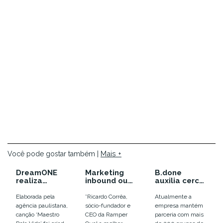
Mais +
Você pode gostar também |
DreamONE
Marketing
B.done
realiza
inbound ou
auxilia cerca
homenagem
outbound:
de 100
para médicos
qual a
marcas a
Elaborada pela
*Ricardo Corrêa,
Atualmente a
da Rede
melhor
trocarem de
agência paulistana,
sócio-fundador e
empresa mantém
Santa
estratégia
agências de
canção ‘Maestro
CEO da Ramper
parceria com mais
Catarina com
para crescer
comunicação