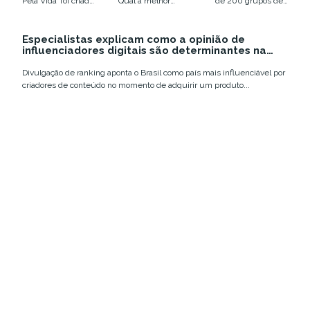
Pela Vida’ foi criada
Qual a melhor
de 200 grupos de
música
seu negócio?
em 2022
em comemoração
estratégia de
comunicação e
autoral,
ao Mês do Médico
marketing para o
marketing
produzida
e teve como
Especialistas explicam como a opinião de
seu negócio:
espalhados por
com ‘batidas
influenciadores digitais são determinantes na
do coração’
inspiração...
outboud ou...
diversas regiões do
decisão de compra dos brasileiros
Brasil...
Divulgação de ranking aponta o Brasil como país mais influenciável por
criadores de conteúdo no momento de adquirir um produto...