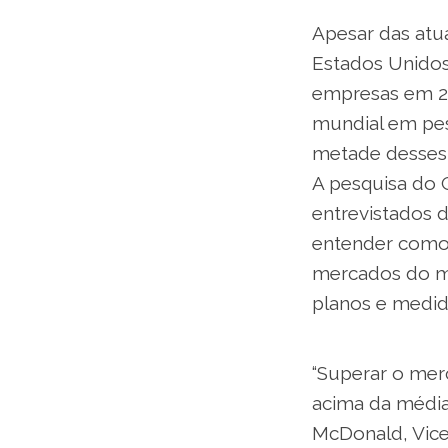
Apesar das atua
Estados Unidos
empresas em 20
mundial em pes
metade desses 
A pesquisa do 
entrevistados 
entender como 
mercados do mu
planos e medida
“Superar o mer
acima da média
McDonald, Vice