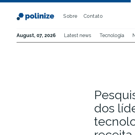
Sobre
Contato
August, 07, 2026
Latest news
Tecnologia
N
Pesquis
dos líd
tecnol
receit