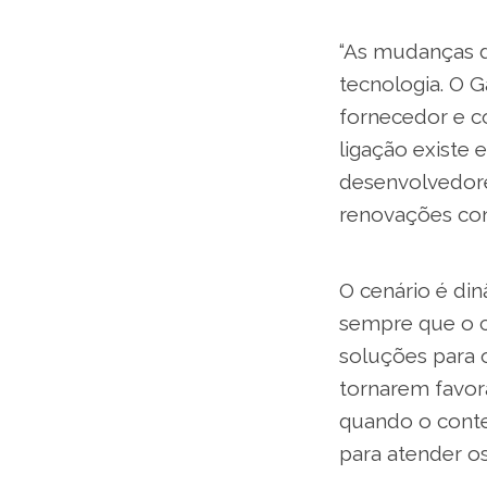
“As mudanças d
tecnologia. O 
fornecedor e co
ligação existe 
desenvolvedore
renovações com
O cenário é di
sempre que o c
soluções para 
tornarem favor
quando o cont
para atender os