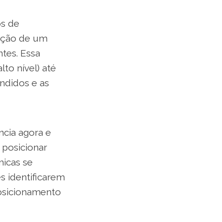
os de
lução de um
ntes. Essa
lto nível) até
ndidos e as
ncia agora e
 posicionar
icas se
s identificarem
osicionamento