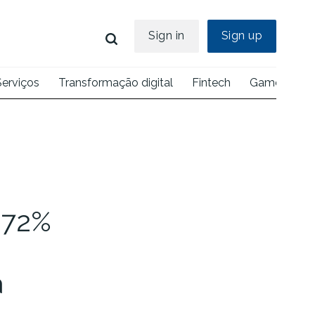
Sign in
Sign up
Serviços
Transformação digital
Fintech
Games
E
 72%
a