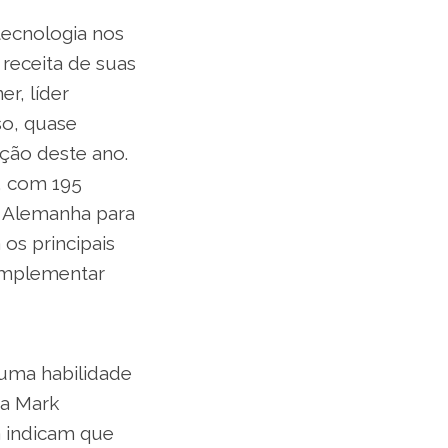
tecnologia nos
receita de suas
r, líder
so, quase
ção deste ano.
, com 195
e Alemanha para
os principais
implementar
uma habilidade
ma Mark
a indicam que