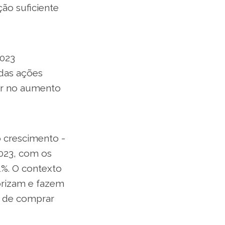
ão suficiente
2023
 das ações
ar no aumento
o crescimento -
2023, com os
1%. O contexto
orizam e fazem
s de comprar