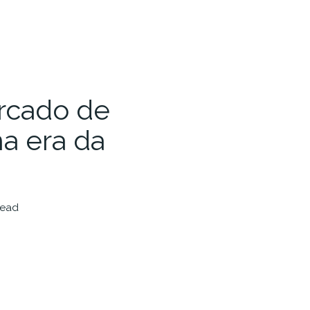
rcado de
a era da
read