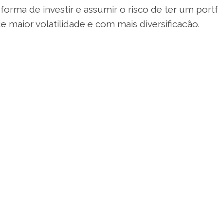
a forma de investir e assumir o risco de ter um port
e maior volatilidade e com mais diversificação.
bvio, mas o futuro desse mercado é a tecnologia. 
[meio de pagamento eletrônico], que facilitou ain
nceiras, e do open banking [sistema financeiro abe
á ao cliente total autonomia para o compartilhame
tras instituições, ampliando a competição entre e
talização só comprova que na área de investimento
ida do investidor ganhou novos recursos com os ag
 investimentos, por meio da consolidação de dados
cia e serviços sob medida, mostrando a verdade c
ada produto ou alocação. Isso fará com que ele po