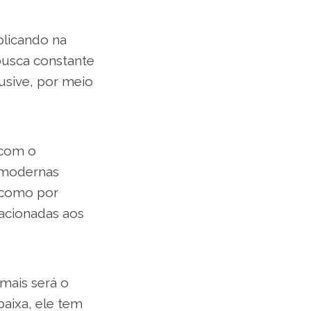
plicando na
 busca constante
usive, por meio
 com o
 modernas
s como por
lacionadas aos
amais será o
baixa, ele tem