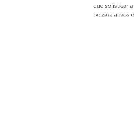
que sofisticar 
possua ativos d
Pode parecer ó
chegada do Pix 
transações fina
breve permitir
pessoais com ou
Toda essa digi
diferente. A v
aplicativos de
com transparên
resultado de c