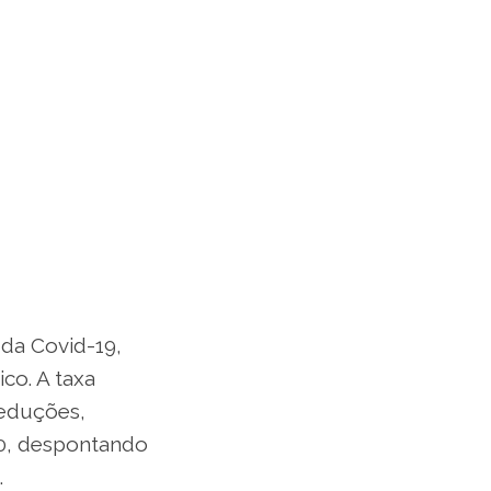
da Covid-19,
co. A taxa
 reduções,
20, despontando
.