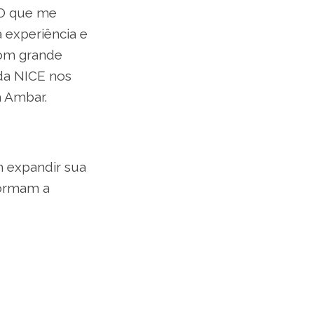
“O que me
 experiência e
com grande
da NICE nos
a Ambar.
 expandir sua
formam a