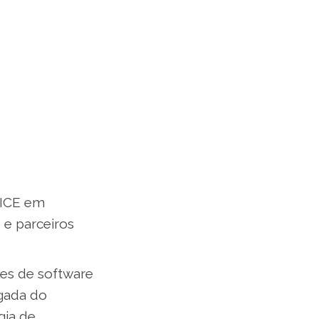
NICE em
 e parceiros
es de software
egada do
gia de