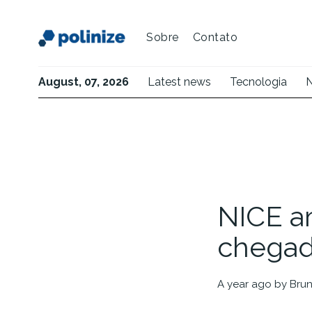
Sobre
Contato
August, 07, 2026
Latest news
Tecnologia
N
NICE a
chegad
a year ago
by
Brun