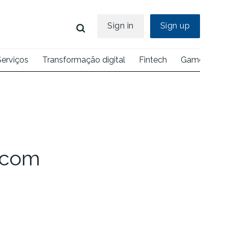
Sign in
Sign up
Serviços
Transformação digital
Fintech
Games
E
 com