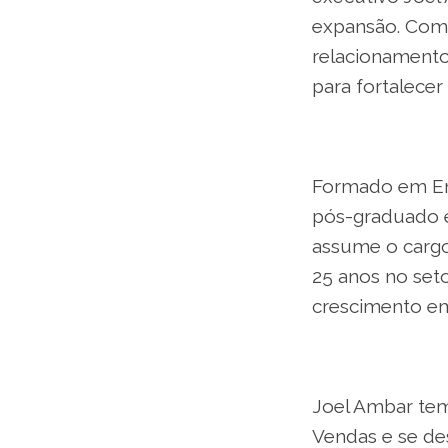
expansão. Com 
relacionamento 
para fortalecer
Formado em Eng
pós-graduado e
assume o cargo
25 anos no seto
crescimento e
Joel Ambar tem
Vendas e se de