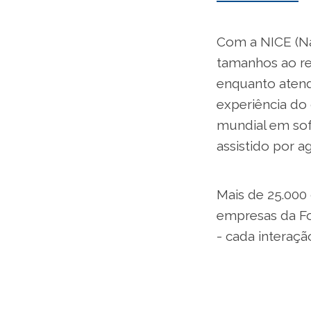
Com a NICE (Nas
tamanhos ao red
enquanto atend
experiência do
mundial em sof
assistido por a
Mais de 25.000
empresas da Fo
- cada interaçã