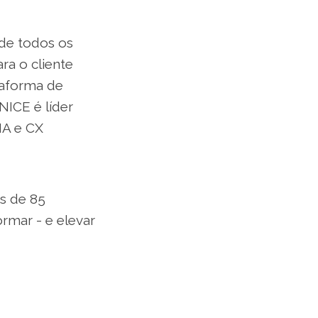
 de todos os
ra o cliente
taforma de
NICE é líder
IA e CX
is de 85
rmar - e elevar