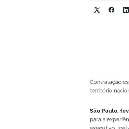
Contratação es
território naci
São Paulo, fev
para a experiênc
executivo Joel 