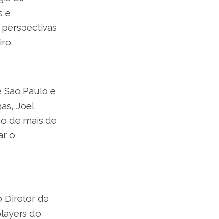
s e
s perspectivas
ro.
e São Paulo e
as, Joel
so de mais de
ar o
 Diretor de
layers do