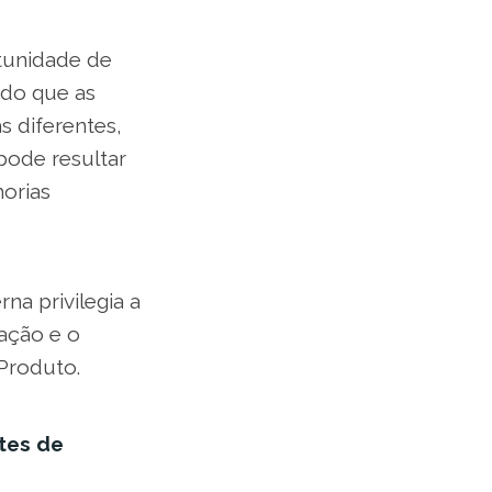
rtunidade de
 do que as
s diferentes,
pode resultar
orias
na privilegia a
vação e o
Produto.
ntes de