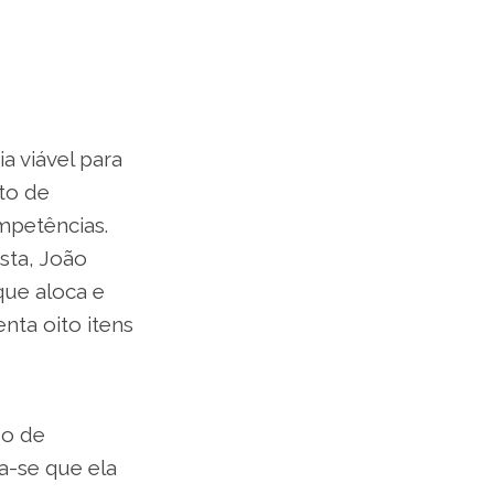
a viável para
to de
mpetências.
sta, João
 que aloca e
nta oito itens
do de
a-se que ela