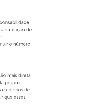
ponsabilidade
 contratação de
às
inuir o número
ão mais direta
la própria
 e critérios de
r que esses