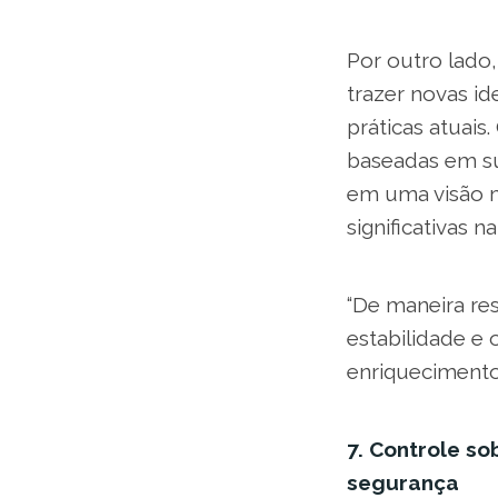
Por outro lado
trazer novas i
práticas atuais
baseadas em su
em uma visão m
significativas n
“De maneira re
estabilidade e 
enriquecimento
7. Controle so
segurança