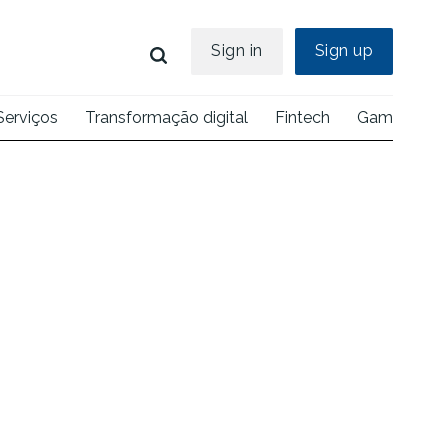
Sign in
Sign up
Serviços
Transformação digital
Fintech
Games
E