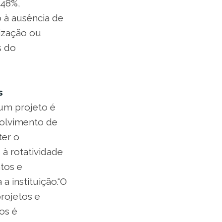
,48%,
 à ausência de
rização ou
s do
s
 um projeto é
volvimento de
ter o
à rotatividade
tos e
a instituição.“O
projetos e
os é