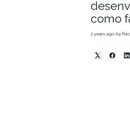
desenv
como fa
2 years ago
by
Red