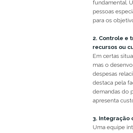
fundamental. U
pessoas espec
para os objetiv
2. Controle e 
recursos ou c
Em certas situ
mas o desenvol
despesas relac
destaca pela f
demandas do pr
apresenta custo
3. Integração
Uma equipe int