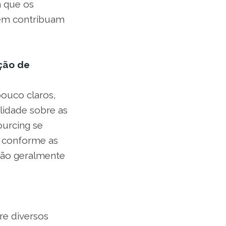
 que os
bém contribuam
ação de
ouco claros,
lidade sobre as
ourcing se
s conforme as
ção geralmente
re diversos