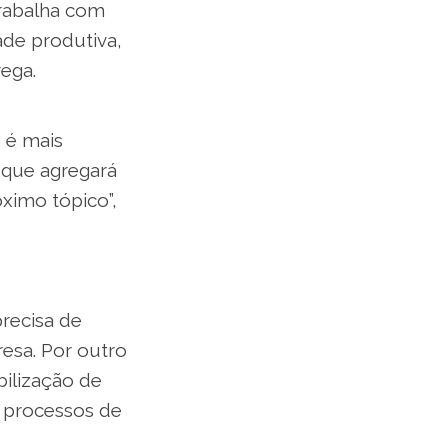
trabalha com
ade produtiva,
ega.
 é mais
 que agregará
ximo tópico”,
recisa de
esa. Por outro
bilização de
 processos de