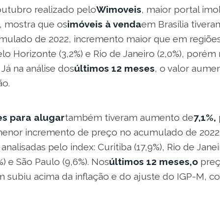
outubro realizado pelo
Wimoveis
, maior portal imob
l, mostra que os
imóveis à venda
em Brasília tivera
mulado de 2022, incremento maior que em regiõe
elo Horizonte (3,2%) e Rio de Janeiro (2,0%), por
. Já na análise dos
últimos 12 meses
, o valor aume
ão.
s para alugar
também tiveram aumento de
7,1%,
menor incremento de preço no acumulado de 2022
analisadas pelo index: Curitiba (17,9%), Rio de Janei
%) e São Paulo (9,6%). Nos
últimos 12 meses,o
preç
 subiu acima da inflação e do ajuste do IGP-M, 