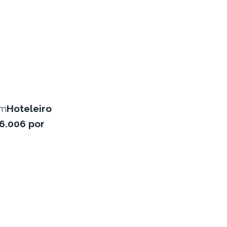
em
Hoteleiro
6.006 por