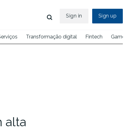
Sign in
Sign up
Serviços
Transformação digital
Fintech
Games
E
 alta