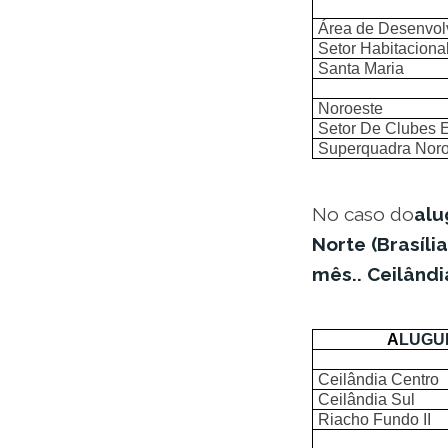
Área de Desenvol
Setor Habitacion
Santa Maria
Noroeste
Setor De Clubes E
Superquadra Noro
No caso do
alu
Norte (Brasília
mês..
Ceilândi
A
LUGU
Ceilândia Centro
Ceilândia Sul
Riacho Fundo II