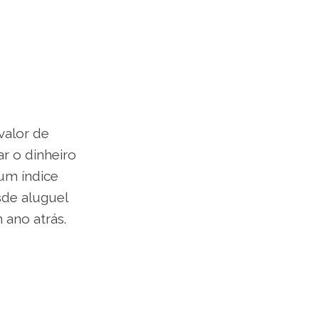
valor de
r o dinheiro
 um índice
s
de aluguel
ano atrás.