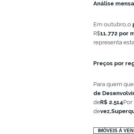
Análise mensa
Em outubro,o
R$
11.772 por 
representa est
Preços por re
Para quem que
de Desenvolv
de
R$ 2.514
Por
de
vez,Superq
IMÓVEIS À VE