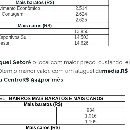
Mais baratos (R$)
vimento Econômico
2.514
al Contagem
2.624
2.625
Mais caros (R$)
13.850
sportivos Sul
14.503
este
14.626
guel,Setor
é o local com maior preço, custando, 
)
tem o menor valor, com um aluguel de
média,R$ 
a Centro
R$ 934
por mês
EL -
BAIRROS MAIS BARATOS E MAIS CAROS
Mais baratos (R$)
934
1.016
1.105
Mais caros (R$)