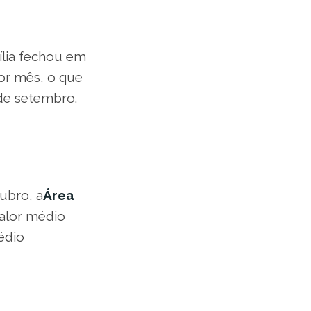
ília fechou em
or mês, o que
de setembro.
ubro, a
Área
valor médio
édio