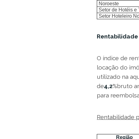
Noroeste
Setor de Hotéis e
Setor Hoteleiro No
Rentabilidade
O índice de ren
locação do imóv
utilizado na aq
de
4,2
%bruto an
para reembolsa
Rentabilidade p
Região