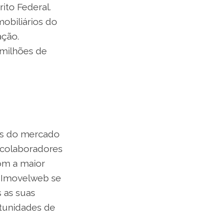
ito Federal.
obiliários do
ação.
 milhões de
is do mercado
0 colaboradores
com a maior
O Imovelweb se
 as suas
tunidades de