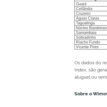
Guará
Ceilândia
Cruzeiro
Águas Claras
Taguatinga
Núcleo Bandeiran
Samambaia
Sobradinho
Riacho Fundo
Vicente Pires
Os dados do r
Index, são ger
aluguel ou ven
Sobre o Wimov