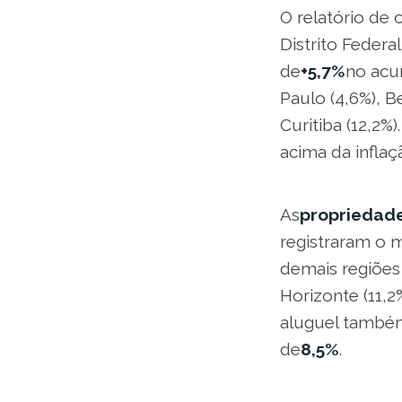
O relatório de 
Distrito Federa
de
+5,7%
no acu
Paulo (4,6%), B
Curitiba (12,2%)
acima da inflaç
As
propriedade
registraram o 
demais regiões 
Horizonte (11,2
aluguel também
de
8,5%
.