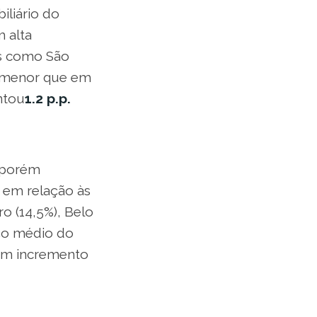
iliário do
m alta
s como São
ém menor que em
ntou
1.2 p.p.
porém
 em relação às
ro (14,5%), Belo
o médio do
com incremento