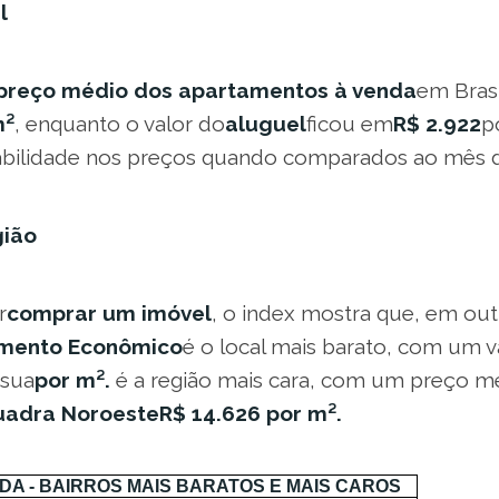
l
preço médio dos apartamentos à venda
em Bras
m²
, enquanto o valor do
aluguel
ficou em
R$ 2.922
p
abilidade nos preços quando comparados ao mês 
gião
r
comprar um imóvel
, o index mostra que, em out
imento Econômico
é o local mais barato, com um 
 sua
por m².
é a região mais cara, com um preço m
uadra Noroeste
R$ 14.626 por m².
NDA - BAIRROS MAIS BARATOS E MAIS CAROS