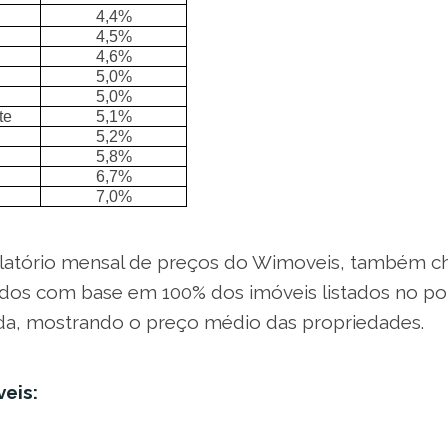
4,4%
4,5%
4,6%
5,0%
5,0%
te
5,1%
5,2%
5,8%
6,7%
7,0%
elatório mensal de preços do Wimoveis, também 
ados com base em 100% dos imóveis listados no port
da, mostrando o preço médio das propriedades.
eis: