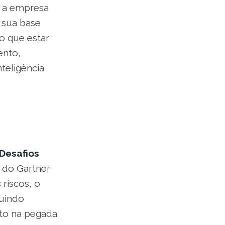
e a empresa
r sua base
do que estar
ento,
nteligência
 Desafios
 do Gartner
 riscos, o
luindo
nto na pegada