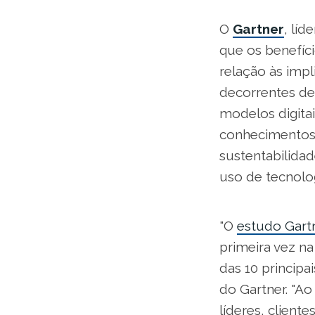
O
Gartner
, lí
que os benefíc
relação às imp
decorrentes de
modelos digitai
conhecimentos 
sustentabilida
uso de tecnologi
"O
estudo Gart
primeira vez na
das 10 principai
do Gartner. "A
líderes, cliente