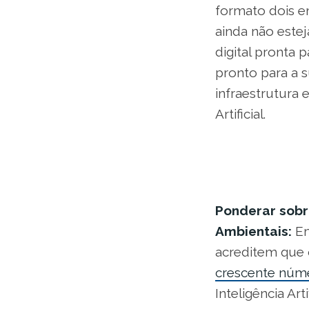
formato dois e
ainda não estej
digital pronta 
pronto para a 
infraestrutura 
Artificial.
Ponderar sobre
Ambientais:
Em
acreditem que o
crescente núme
Inteligência Ar