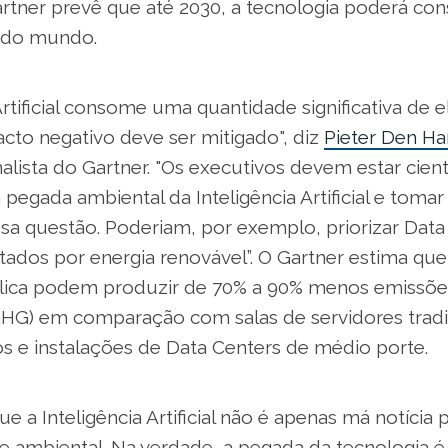
artner prevê que até 2030, a tecnologia poderá con
e do mundo.
 Artificial consome uma quantidade significativa de e
cto negativo deve ser mitigado", diz
Pieter Den H
alista do Gartner. "Os executivos devem estar cien
pegada ambiental da Inteligência Artificial e tomar
ssa questão. Poderiam, por exemplo, priorizar Dat
ados por energia renovável”. O Gartner estima qu
ica podem produzir de 70% a 90% menos emissõe
(GHG) em comparação com salas de servidores tradi
os e instalações de Data Centers de médio porte.
e a Inteligência Artificial não é apenas má notícia 
de ambiental. Na verdade, a pegada da tecnologia 