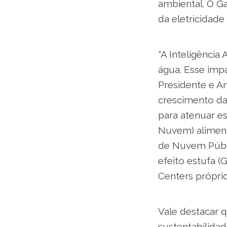
ambiental. O G
da eletricidad
"A Inteligência
água. Esse impa
Presidente e An
crescimento da 
para atenuar e
Nuvem) aliment
de Nuvem Públ
efeito estufa 
Centers própri
Vale destacar qu
sustentabilida