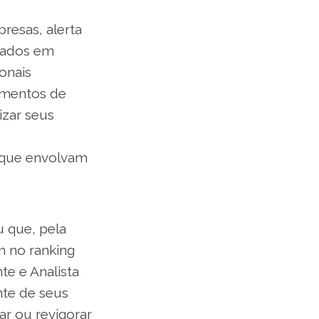
resas, alerta
brados em
onais
amentos de
izar seus
e
s que envolvam
 que, pela
m no ranking
nte e Analista
nte de seus
iar ou revigorar