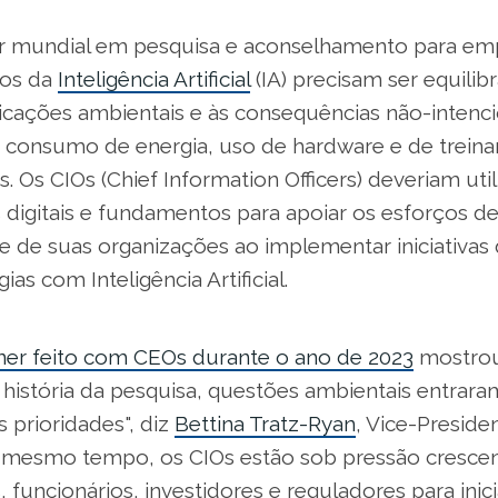
der mundial em pesquisa e aconselhamento para emp
ios da
Inteligência Artificial
(IA) precisam ser equili
licações ambientais e às consequências não-intenci
 consumo de energia, uso de hardware e de trein
s. Os CIOs (Chief Information Officers) deveriam util
digitais e fundamentos para apoiar os esforços d
de de suas organizações ao implementar iniciativa
as com Inteligência Artificial.
ner feito com CEOs durante o ano de 2023
mostrou
 história da pesquisa, questões ambientais entrara
s prioridades", diz
Bettina Tratz-Ryan
, Vice-Preside
o mesmo tempo, os CIOs estão sob pressão cresce
s, funcionários, investidores e reguladores para inic