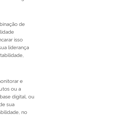
mbinação de
ilidade
carar isso
ua liderança
abilidade,
onitorar e
utos ou a
ase digital, ou
 de sua
ilidade, no