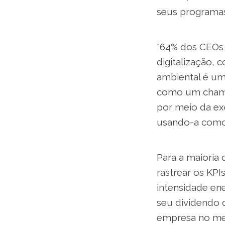
seus programas
"64% dos CEOs 
digitalização, 
ambiental é um
como um chamad
por meio da ex
usando-a como
Para a maioria 
rastrear os KP
intensidade ene
seu dividendo d
empresa no mes