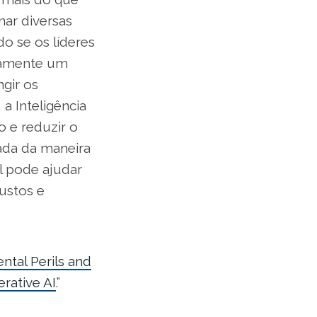
nar diversas
do se os líderes
ivamente um
ngir os
a Inteligência
o e reduzir o
sada da maneira
al pode ajudar
ustos e
ntal Perils and
rative AI
.”