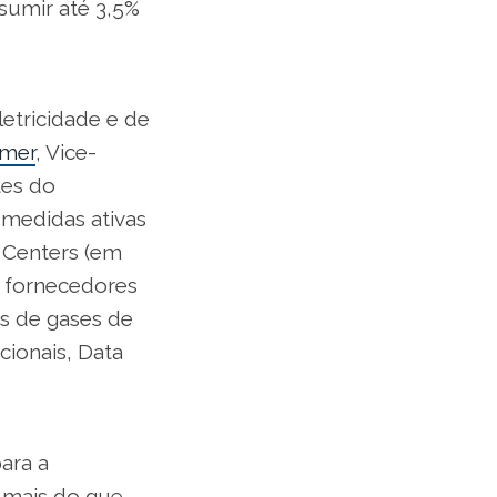
sumir até 3,5%
letricidade e de
amer
, Vice-
tes do
 medidas ativas
a Centers (em
e fornecedores
s de gases de
cionais, Data
para a
é mais do que