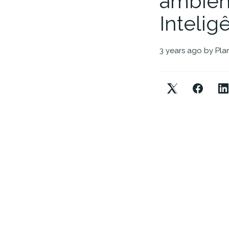
ambient
Inteligê
3 years ago
by
Pla