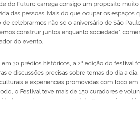
ade do Futuro carrega consigo um propósito muito 
 vida das pessoas. Mais do que ocupar os espaços 
e celebrarmos não só o aniversário de São Paul
emos construir juntos enquanto sociedade”, come
zador do evento.
em 30 prédios históricos, a 2ª edição do festival 
tras e discussões precisas sobre temas do dia a d
 culturais e experiências promovidas com foco em
todo, o Festival teve mais de 150 curadores e volun
tividades e palestras e um total de 80 parceiros, al
mpregos diretos.
iz de conseguirmos criar um evento tão diverso e i