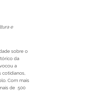
ltura e
idade sobre o
tórico da
ovocou a
 cotidianos,
plo. Com mais
mais de 500