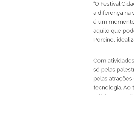
“O Festival Cid
a diferença na
é um momento d
aquilo que pod
Porcino, ideali
Com atividades 
só pelas pales
pelas atrações
tecnologia. Ao 
artistas, 300 a
marca de 350 e
"Fico muito fel