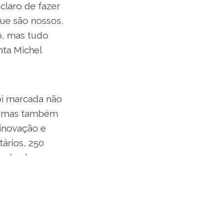
claro de fazer
que são nossos,
o, mas tudo
nta Michel
foi marcada não
ia, mas também
 inovação e
tários, 250
ém de chegar a
novador, não só