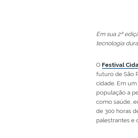
Em sua 2ª ediçã
tecnologia dura
O
Festival Cid
futuro de São P
cidade. Em um 
população a pen
como saúde, ed
de 300 horas d
palestrantes e o