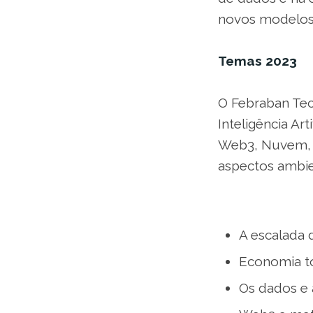
novos modelos e
Temas 2023
O Febraban Tec
Inteligência Ar
Web3, Nuvem, C
aspectos ambien
A escalada 
Economia to
Os dados e a