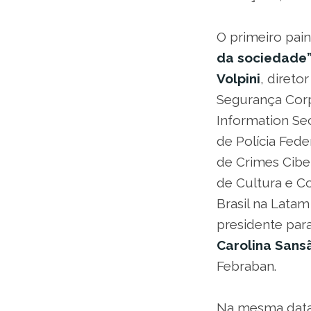
O primeiro pain
da sociedade
Volpini
, diret
Segurança Corp
Information Sec
de Polícia Feder
de Crimes Ciber
de Cultura e Co
Brasil na Lata
presidente para
Carolina Sans
Febraban.
Na mesma dat