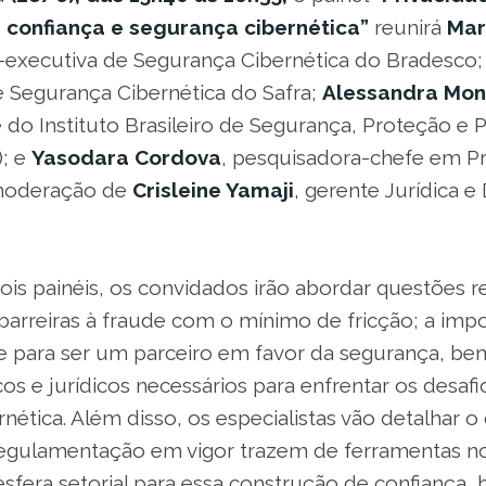
 confiança e segurança cibernética”
reunirá
Mar
e-executiva de Segurança Cibernética do Bradesco
e Segurança Cibernética do Safra;
Alessandra Mont
 do Instituto Brasileiro de Segurança, Proteção e 
); e
Yasodara Cordova
, pesquisadora-chefe em Pr
moderação de
Crisleine Yamaji
, gerente Jurídica 
is painéis, os convidados irão abordar questões r
barreiras à fraude com o mínimo de fricção; a impo
te para ser um parceiro em favor da segurança, b
os e jurídicos necessários para enfrentar os desafi
nética. Além disso, os especialistas vão detalhar o
 regulamentação em vigor trazem de ferramentas n
esfera setorial para essa construção de confiança