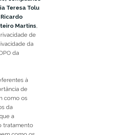
ia Teresa Tolu
;
Ricardo
eiro Martins
,
Privacidade de
ivacidade da
e DPO da
eferentes à
rtância de
em como os
os da
 que a
o tratamento
, bem como os