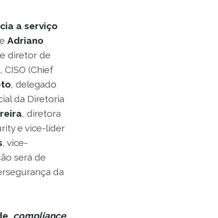
cia a serviço
de
Adriano
e diretor de
, CISO (Chief
eto
, delegado
ial da Diretoria
reira
, diretora
ity e vice-líder
s
, vice-
ção será de
bersegurança da
de,
compliance