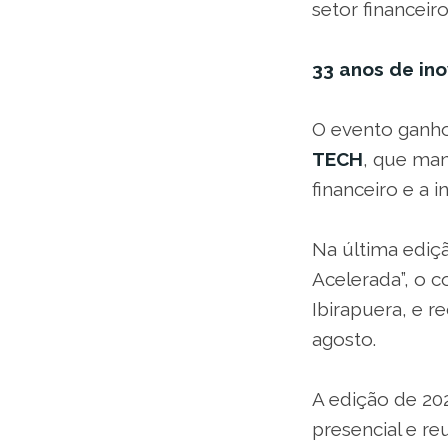
setor financeir
33 anos de in
O evento ganh
TECH
, que man
financeiro e a 
Na última ediç
Acelerada”, o c
Ibirapuera, e r
agosto.
A edição de 20
presencial e re