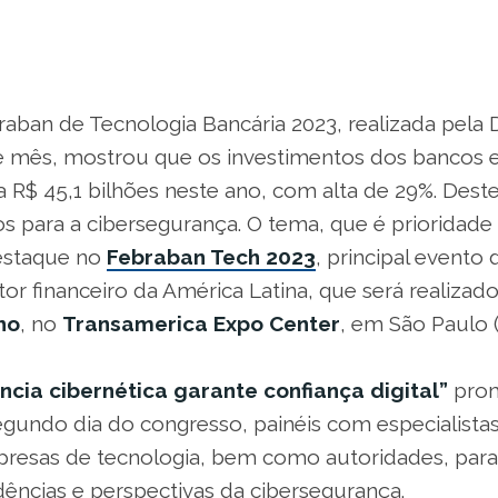
aban de Tecnologia Bancária 2023, realizada pela D
e mês, mostrou que os investimentos dos bancos 
 R$ 45,1 bilhões neste ano, com alta de 29%. Dest
s para a cibersegurança. O tema, que é prioridade
estaque no
Febraban Tech 2023
, principal evento 
or financeiro da América Latina, que será realizad
ho
, no
Transamerica Expo Center
, em São Paulo (
ência cibernética garante confiança digital”
prom
egundo dia do congresso, painéis com especialistas
mpresas de tecnologia, bem como autoridades, par
dências e perspectivas da cibersegurança.