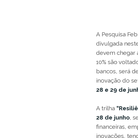
A
Pesquisa Febr
divulgada nest
devem chegar a
10% são voltado
bancos, será d
inovação do set
28 e 29 de jun
A trilha
“Resili
28 de junho
, s
financeiras, e
inovações, ten