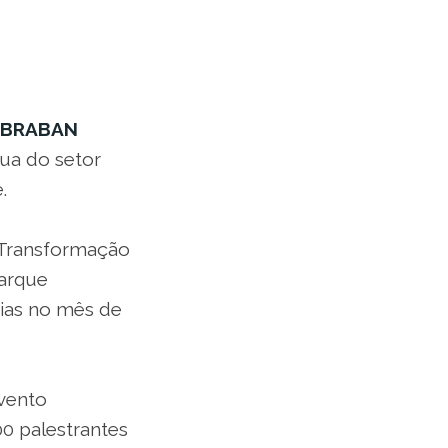
EBRABAN
ua do setor
.
a Transformação
Parque
dias no mês de
vento
00 palestrantes