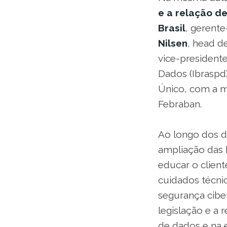
e a relação de
Brasil
, gerent
Nilsen
, head d
vice-presidente
Dados (Ibraspd
Único, com a 
Febraban.
Ao longo dos do
ampliação das 
educar o clien
cuidados técnic
segurança ciber
legislação e a
de dados e na 