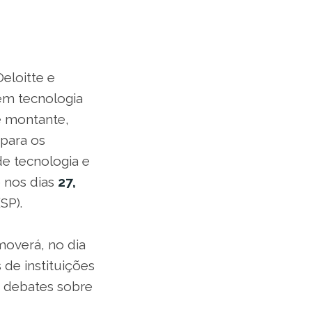
eloitte e
em tecnologia
e montante,
 para os
de tecnologia e
o nos dias
27,
SP).
overá, no dia
 de instituições
a debates sobre