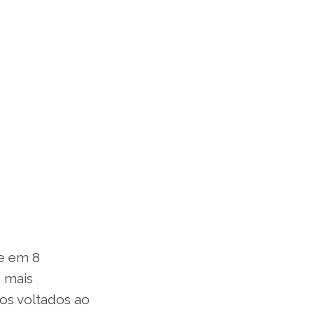
 e em 8
s mais
os voltados ao