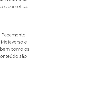
a cibernética.
e Pagamento,
s, Metaverso e
s, bem como os
 conteúdo são: