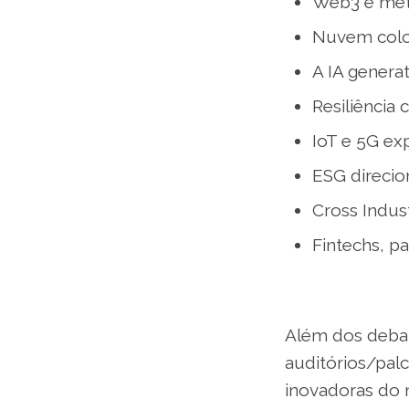
Web3 e met
Nuvem colo
A IA generat
Resiliência 
IoT e 5G e
ESG direcio
Cross Indus
Fintechs, p
Além dos debat
auditórios/pal
inovadoras do 