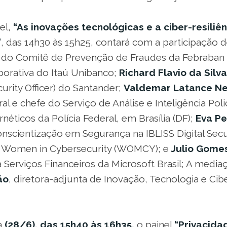
el,
“As inovações tecnológicas e a ciber-resiliên
”
, das 14h30 às 15h25, contará com a participação 
or do Comitê de Prevenção de Fraudes da Febraban 
orativa do Itaú Unibanco;
Richard Flavio da Silva
urity Officer) do Santander;
Valdemar Latance N
al e chefe do Serviço de Análise e Inteligência Polic
néticos da Polícia Federal, em Brasília (DF);
Eva Pe
nscientização em Segurança na IBLISS Digital Secur
m Women in Cybersecurity (WOMCY); e
Julio Gome
 Serviços Financeiros da Microsoft Brasil; A media
ão
, diretora-adjunta de Inovação, Tecnologia e Ci
a
(28/6), das 15h40 às 16h35,
o painel
“Privacida