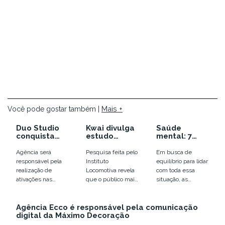
Mais +
Você pode gostar também |
Duo Studio
Kwai divulga
Saúde
conquista
estudo
mental: 7
conta da SIM
inédito sobre
terapias
Rede de
a força dos
integrativas
Agência será
Pesquisa feita pelo
Em busca de
Postos
jovens de
em ascensão
responsável pela
Instituto
equilíbrio para lidar
classe média
para fazer de
realização de
Locomotiva revela
com toda essa
no Brasil
forma
ativações nas
que o público mais
situação, as
gratuita
mídias sociais da
jovem movimenta
terapias têm sido
grupo, considerado
cerca de R$ 655 bi
uma solução para
o maior grupo de
Agência Ecco é responsável pela comunicação
ao ano e...
muitas pessoas.
digital da Máximo Decoração
postos de
Na...
combustíveis...