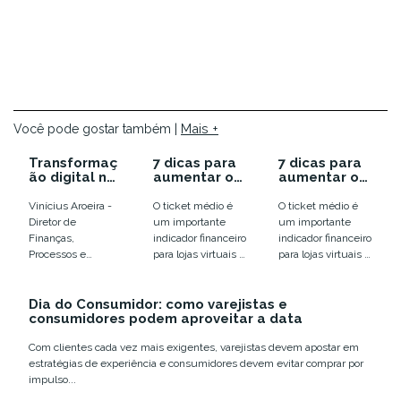
Mais +
Você pode gostar também |
Transformaç
7 dicas para
7 dicas para
ão digital no
aumentar o
aumentar o
mercado
ticket médio
ticket médio
varejista
nas vendas
nas vendas
Vinícius Aroeira -
O ticket médio é
O ticket médio é
online
online
Diretor de
um importante
um importante
Finanças,
indicador financeiro
indicador financeiro
Processos e
para lojas virtuais e
para lojas virtuais e
Tecnologia do
e-commerces.
e-commerces.
Grupo Supernosso
Teoricamente,
Teoricamente,
Muito tem se
Dia do Consumidor: como varejistas e
quanto maior ele
quanto maior ele
consumidores podem aproveitar a data
falado sobre a
for, mais...
for, mais...
transformação
Com clientes cada vez mais exigentes, varejistas devem apostar em
digital. Mas...
estratégias de experiência e consumidores devem evitar comprar por
impulso...