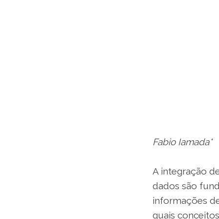
Fabio Iamada*
A integração d
dados são fund
informações de
quais conceito