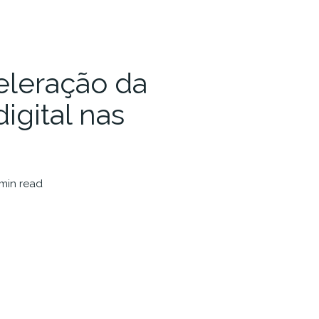
eleração da
igital nas
 min read