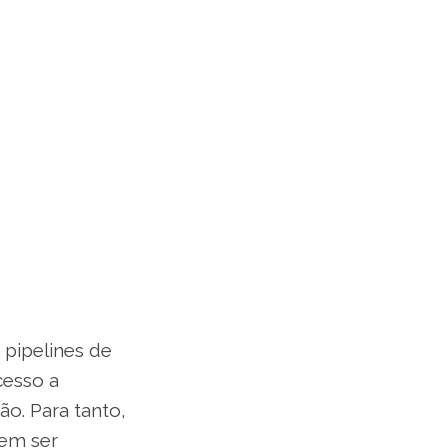
 pipelines de
cesso a
o. Para tanto,
vem ser