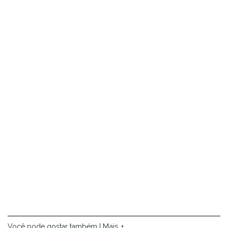
Mais +
Você pode gostar também |