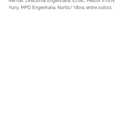
Remax, Direcional Engenharia, Eztec, Helbor, EVEN,
Yuny, MPD Engenharia, Nortis/ Vibra, entre outros.