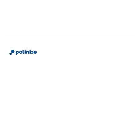
Somos uma plataforma que conecta instituições de
ensino a futuros alunos, com conteúdo estratégico,
eventos transformadores e mídia impressa
segmentada.
Sobre
Contato
F.A.Q