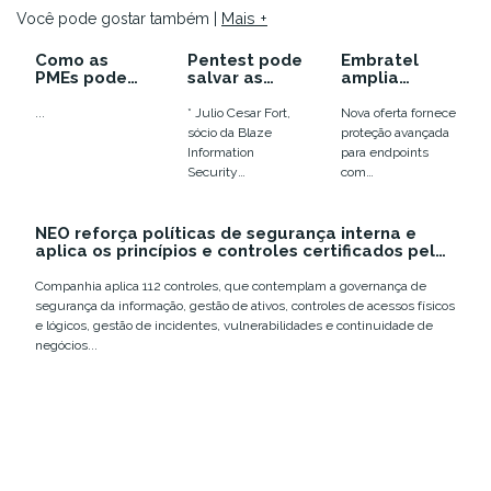
Mais +
Você pode gostar também |
MEMBERS
Como as
Pentest pode
Embratel
PMEs podem
salvar as
amplia
se proteger
empresas de
portfólio de
de ataques
ataques
segurança
...
* Julio Cesar Fort,
Nova oferta fornece
cibernéticos
cibernéticos
com nova
sócio da Blaze
proteção avançada
com
solução de
Information
para endpoints
autenticação
defesa e
Security
com
multifator?
resposta
[https://www.blaz
funcionalidades
para
einfosec.com/] O
inovadoras de
endpoints
NEO reforça políticas de segurança interna e
cenário pandêmico
segurança e
aplica os princípios e controles certificados pela
que convivemos
gestão centralizada
ISO 27.001
nos últimos dois...
em Nuvem A
Companhia aplica 112 controles, que contemplam a governança de
Embratel [http:...
segurança da informação, gestão de ativos, controles de acessos físicos
e lógicos, gestão de incidentes, vulnerabilidades e continuidade de
negócios...