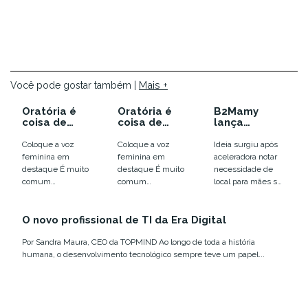
Mais +
Você pode gostar também |
Oratória é
Oratória é
B2Mamy
coisa de
coisa de
lança
mulher? Sim!
mulher? Sim!
financiament
o coletivo
Coloque a voz
Coloque a voz
Ideia surgiu após
para espaço
feminina em
feminina em
aceleradora notar
colaborativo
destaque É muito
destaque É muito
necessidade de
para mães
comum
comum
local para mães se
empreended
observarmos
observarmos
conectarem,
oras
mulheres
mulheres
promoverem e
competentes,
O novo profissional de TI da Era Digital
competentes,
participarem de
empoderadas,
empoderadas,
eventos A
Por Sandra Maura, CEO da TOPMIND Ao longo de toda a história
inteligentes e, até
inteligentes e, até
B2Mamy [https:...
humana, o desenvolvimento tecnológico sempre teve um papel...
mesmo, mulheres
mesmo, mulheres
que já...
que já...