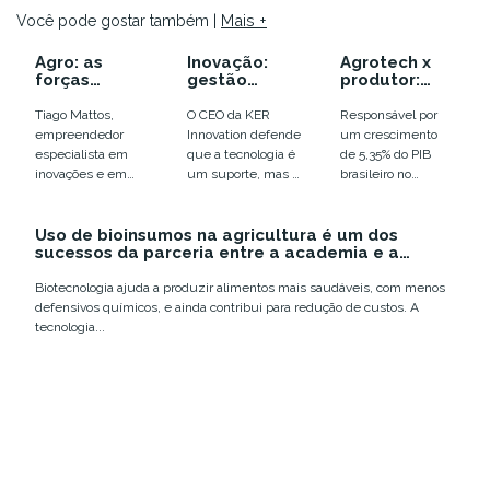
Mais +
Você pode gostar também |
Agro: as
Inovação:
Agrotech x
forças
gestão
produtor:
indomáveis
compartilhad
como unir
do futuro
a com
esse
Tiago Mattos,
O CEO da KER
Responsável por
precisam fluir
colaborador
mercado?
empreendedor
Innovation defende
um crescimento
a favor da
es em busca
especialista em
que a tecnologia é
de 5,35% do PIB
inovação
de soluções
inovações e em
um suporte, mas a
brasileiro no
para os
futurismo, mostra
chave da inovação
primeiro trimestre
problemas
para onde estamos
é a participação...
de 2021, o
indo e como se
Uso de bioinsumos na agricultura é um dos
agronegócio tem
sucessos da parceria entre a academia e a
desenha este
impulsionado a...
produção
cenário...
Biotecnologia ajuda a produzir alimentos mais saudáveis, com menos
defensivos químicos, e ainda contribui para redução de custos. A
tecnologia...