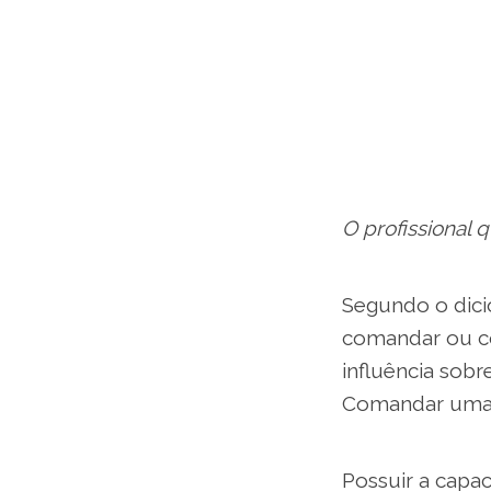
O profissional
Segundo o dicio
comandar ou co
influência sob
Comandar uma e
Possuir a capa