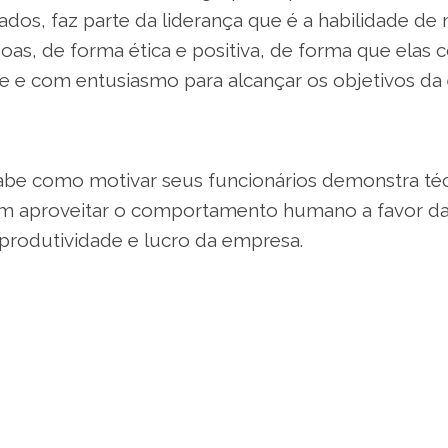
ados, faz parte da liderança que é a habilidade de 
soas, de forma ética e positiva, de forma que elas
e e com entusiasmo para alcançar os objetivos da
abe como motivar seus funcionários demonstra téc
m aproveitar o comportamento humano a favor da
rodutividade e lucro da empresa.
esa temos responsabilidades e exigências, mas al
eixar sempre minha porta aberta, para que todos 
saibam que podem contar comigo caso algo esteja
Mota, especialista em comportamento humano.