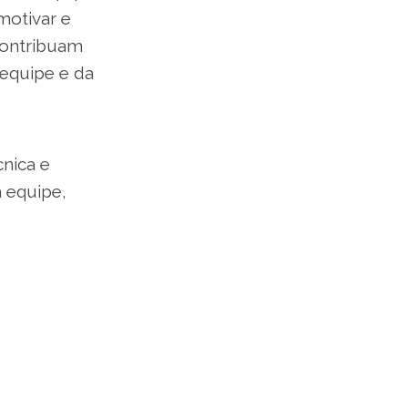
motivar e
 contribuam
 equipe e da
nica e
 equipe,
go que adotei
meus
 acontecendo”,