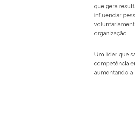
que gera result
influenciar pes
voluntariament
organização.
Um líder que s
competência e
aumentando a p
“Na minha empr
como líder é d
colaboradores 
explica Jeane 