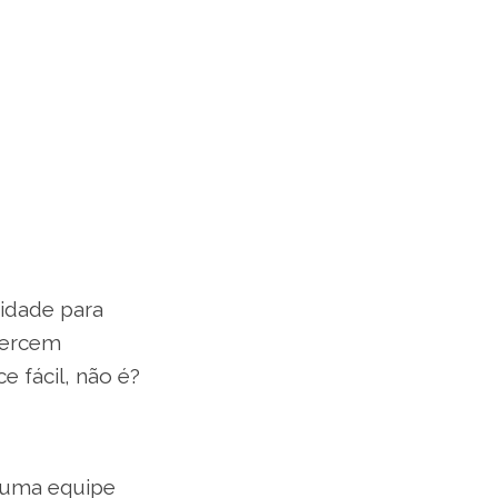
ridade para
xercem
 fácil, não é?
r uma equipe