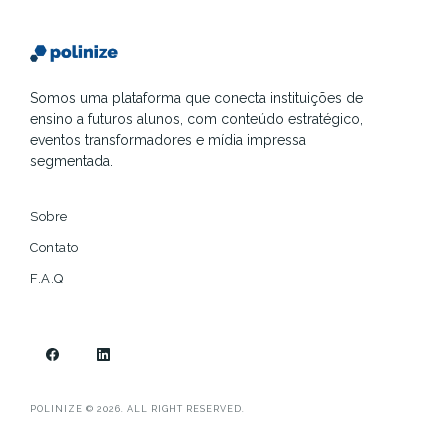
Somos uma plataforma que conecta instituições de
ensino a futuros alunos, com conteúdo estratégico,
eventos transformadores e mídia impressa
segmentada.
Sobre
Contato
F.A.Q
POLINIZE © 2026. ALL RIGHT RESERVED.