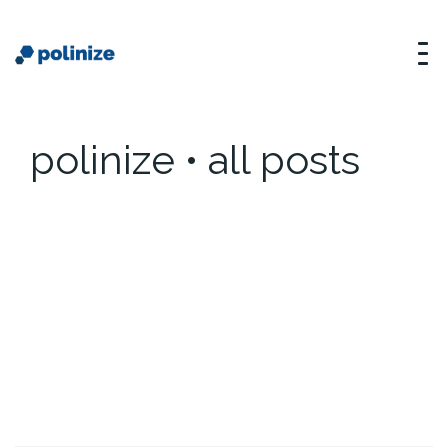
polinize • all posts